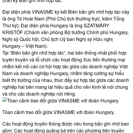
(trái) ký Bản ghi nhớ hợp tác.
Đại diện phía VINASME ký kết Biên bản ghi nhớ hợp tác này
là ông Tô Hoài Nam (Phó Chủ tịch thường trực, kiêm Tổng
Thư ký); Đại diện phía Hungary là ông SZATMÁRY
KRISTÓF (Chánh văn phòng Bộ trưởng Chính phủ Hungary,
Nghị sỹ Quốc hội, Chủ tịch Uỷ ban Nghị sỹ Hữu nghị
Hungary – Việt Nam).
Tại “Biên bản ghi nhớ hợp tác”, hai bên thống nhất phối hợp
tuyên truyền và tổ chức các hoạt động Xúc tiến thương mại
nhằm kết nối các cơ hội hợp tác giữa các doanh nghiệp Việt
Nam và doanh nghiệp Hungary, nhằm tăng cường sự hiểu
biết thị trường của nhau, thúc đẩy sự hợp tác giữa các doanh
nghiệp hai bên mang lại hiệu quả cho nền kinh tế nói chung
và cho các doanh nghiệp nói riêng.
Tòan cảnh trao đổi giữa VINASME với đoàn Hungary.
Các hoạt động truyền thông được nêu trong bản ghi nhớ bao
gồm: Các hoạt động quảng bá trên các phương tiện truyền