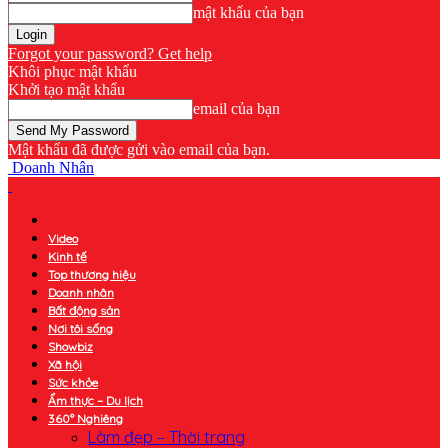
mật khẩu của bạn
Forgot your password? Get help
Khôi phục mật khẩu
Khởi tạo mật khẩu
email của bạn
Mật khẩu đã được gửi vào email của bạn.
Doanh Nhân
Video
Kinh tế
Top thương hiệu
Doanh nhân
Bất động sản
Nơi tôi sống
Showbiz
Xã hội
Sức khỏe
Ẩm thực – Du lịch
360° Nghiêng
Làm đẹp – Thời trang