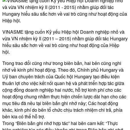
VINASME tặng cuốn Kỷ yếu Hiệp hội Doanh nghiệp nhỏ và
vừa VN nhiệm kỳ II (2011 – 2015) nhằm giúp đối tác Hungary
hiểu sâu sắc hơn về vai trò cũng như hoạt động của Hiệp
hội.
Trong trao đổi cũng như trong biên bản, hai bên cũng nghi
nhớ về kinh phí hoạt động. Theo đó, Chính phủ Hungary và
Uỷ ban chuyên trách của Quốc hội Hungary tạo điều kiện
thuân lợi cho việc kết nối quan hệ và phát triển hợp tác giữa
cộng đồng doanh nghiệp hai nước, hỗ trợ kinh phí cho các
hoạt động chung nhằm thực hiện chiến lược dài hạn cho các
mục tiêu đã nêu tại biên bản ghi nhớ này; Các hoạt động
khác, kinh phí do bên tổ chức chịu trách nhiệm chi trả, phía
bên kia có thể hỗ trợ.
Trong “Biên bản ghi nhớ hợp tác” hai bên cam kết: “Thực
hiện nghiêm túc các điều khoản ghi trong Biên bản ghi nhớ