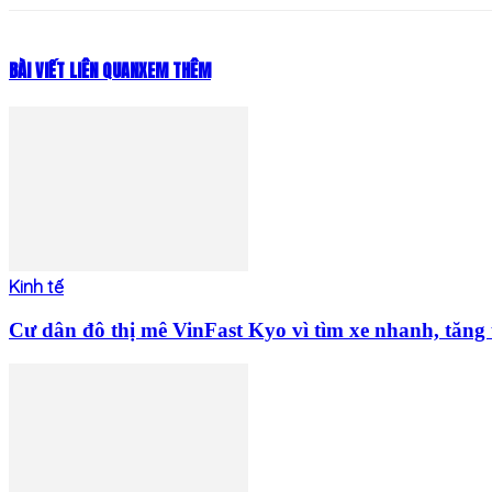
BÀI VIẾT LIÊN QUAN
XEM THÊM
Kinh tế
Cư dân đô thị mê VinFast Kyo vì tìm xe nhanh, tăng t