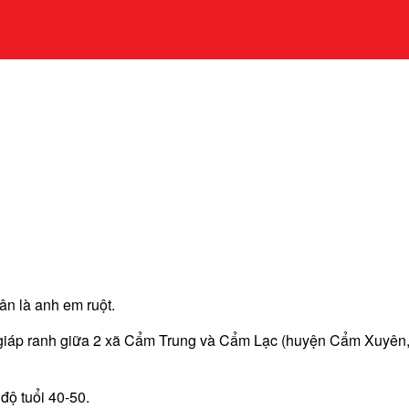
ân là anh em ruột.
giáp ranh giữa 2 xã Cẩm Trung và Cẩm Lạc (huyện Cẩm Xuyên, Hà
ộ tuổi 40-50.