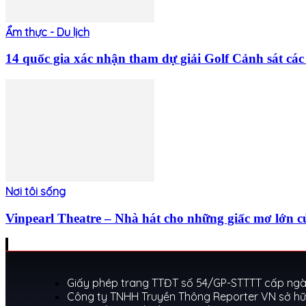
Ẩm thực - Du lịch
14 quốc gia xác nhận tham dự giải Golf Cảnh sát 
Nơi tôi sống
Vinpearl Theatre – Nhà hát cho những giấc mơ lớn c
Giấy phép trang TTĐT số 54/GP-STTTT cấp ngày
Công ty TNHH Truyền Thông Reporter VN sở hữ