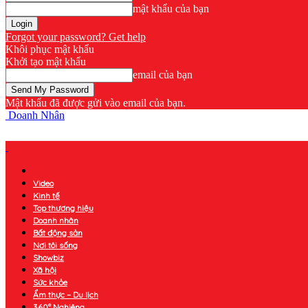
mật khẩu của bạn
Forgot your password? Get help
Khôi phục mật khẩu
Khởi tạo mật khẩu
email của bạn
Mật khẩu đã được gửi vào email của bạn.
Doanh Nhân
Video
Kinh tế
Top thương hiệu
Doanh nhân
Bất động sản
Nơi tôi sống
Showbiz
Xã hội
Sức khỏe
Ẩm thực – Du lịch
360° Nghiêng