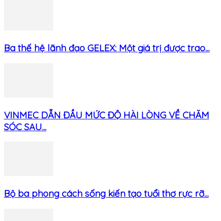
Ba thế hệ lãnh đạo GELEX: Một giá trị được trao...
VINMEC DẪN ĐẦU MỨC ĐỘ HÀI LÒNG VỀ CHĂM
SÓC SAU...
Bộ ba phong cách sống kiến tạo tuổi thơ rực rỡ...