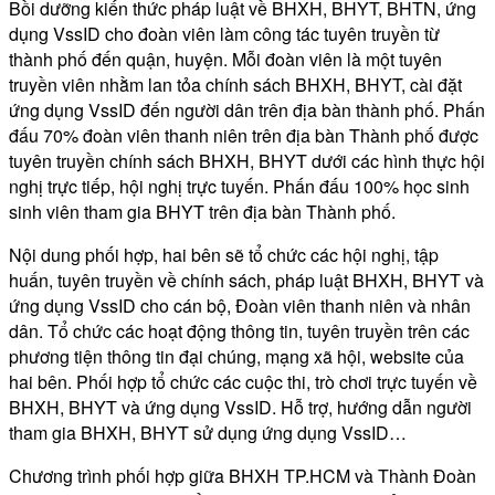
Bồi dưỡng kiến thức pháp luật về BHXH, BHYT, BHTN, ứng
dụng VssID cho đoàn viên làm công tác tuyên truyền từ
thành phố đến quận, huyện. Mỗi đoàn viên là một tuyên
truyền viên nhằm lan tỏa chính sách BHXH, BHYT, cài đặt
ứng dụng VssID đến người dân trên địa bàn thành phố. Phấn
đấu 70% đoàn viên thanh niên trên địa bàn Thành phố được
tuyên truyền chính sách BHXH, BHYT dưới các hình thực hội
nghị trực tiếp, hội nghị trực tuyến. Phấn đấu 100% học sinh
sinh viên tham gia BHYT trên địa bàn Thành phố.
Nội dung phối hợp, hai bên sẽ tổ chức các hội nghị, tập
huấn, tuyên truyền về chính sách, pháp luật BHXH, BHYT và
ứng dụng VssID cho cán bộ, Đoàn viên thanh niên và nhân
dân. Tổ chức các hoạt động thông tin, tuyên truyền trên các
phương tiện thông tin đại chúng, mạng xã hội, website của
hai bên. Phối hợp tổ chức các cuộc thi, trò chơi trực tuyến về
BHXH, BHYT và ứng dụng VssID. Hỗ trợ, hướng dẫn người
tham gia BHXH, BHYT sử dụng ứng dụng VssID…
Chương trình phối hợp giữa BHXH TP.HCM và Thành Đoàn