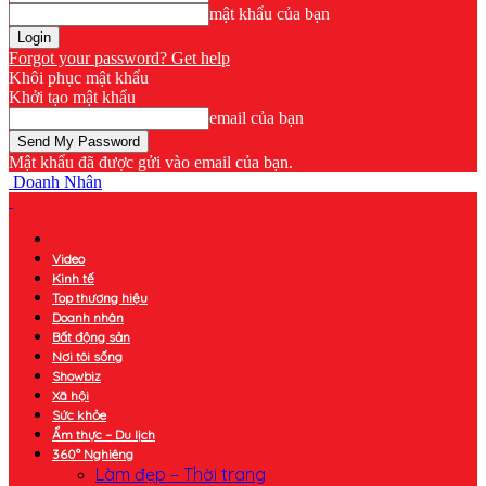
mật khẩu của bạn
Forgot your password? Get help
Khôi phục mật khẩu
Khởi tạo mật khẩu
email của bạn
Mật khẩu đã được gửi vào email của bạn.
Doanh Nhân
Video
Kinh tế
Top thương hiệu
Doanh nhân
Bất động sản
Nơi tôi sống
Showbiz
Xã hội
Sức khỏe
Ẩm thực – Du lịch
360° Nghiêng
Làm đẹp – Thời trang