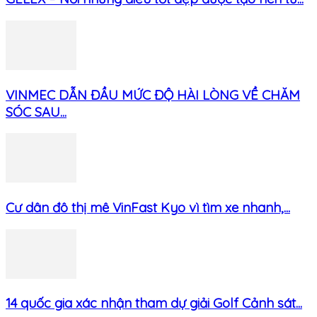
VINMEC DẪN ĐẦU MỨC ĐỘ HÀI LÒNG VỀ CHĂM
SÓC SAU...
Cư dân đô thị mê VinFast Kyo vì tìm xe nhanh,...
14 quốc gia xác nhận tham dự giải Golf Cảnh sát...