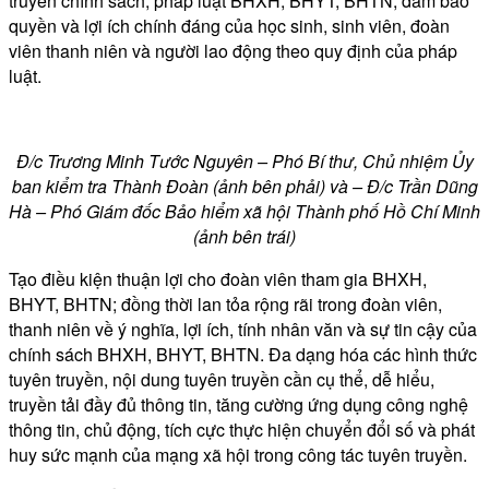
truyền chính sách, pháp luật BHXH, BHYT, BHTN; đảm bảo
quyền và lợi ích chính đáng của học sinh, sinh viên, đoàn
viên thanh niên và người lao động theo quy định của pháp
luật.
Đ/c Trương Minh Tước Nguyên – Phó Bí thư, Chủ nhiệm Ủy
ban kiểm tra Thành Đoàn (ảnh bên phải) và – Đ/c Trần Dũng
Hà – Phó Giám đốc Bảo hiểm xã hội Thành phố Hồ Chí Minh
(ảnh bên trái)
Tạo điều kiện thuận lợi cho đoàn viên tham gia BHXH,
BHYT, BHTN; đồng thời lan tỏa rộng rãi trong đoàn viên,
thanh niên về ý nghĩa, lợi ích, tính nhân văn và sự tin cậy của
chính sách BHXH, BHYT, BHTN. Đa dạng hóa các hình thức
tuyên truyền, nội dung tuyên truyền cần cụ thể, dễ hiểu,
truyền tải đầy đủ thông tin, tăng cường ứng dụng công nghệ
thông tin, chủ động, tích cực thực hiện chuyển đổi số và phát
huy sức mạnh của mạng xã hội trong công tác tuyên truyền.