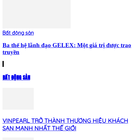
Bất động sản
Ba thế hệ lãnh đạo GELEX: Một giá trị được trao
truyền
BẤT ĐỘNG SẢN
VINPEARL TRỞ THÀNH THƯƠNG HIỆU KHÁCH
SẠN MẠNH NHẤT THẾ GIỚI