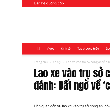
Liên hệ quảng cáo
Doanh
Nhân
Video
Kinh tế
Top thương hiệu
Do
Trang chủ
Xã hội
Lao xe vào trụ sở công an vẫn bị
Lao xe vào trụ sở 
đánh: Bất ngờ về ‘
Liên quan đến vụ lao xe vào trụ sở công an, cô g