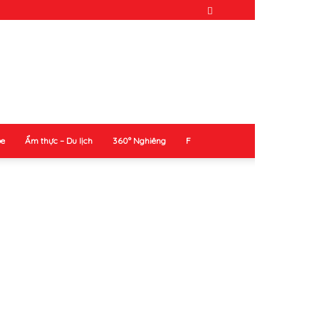
ỏe
Ẩm thực – Du lịch
360° Nghiêng
F