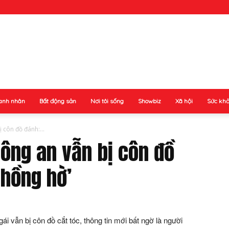
anh nhân
Bất động sản
Nơi tôi sống
Showbiz
Xã hội
Sức kh
 côn đồ đánh:...
công an vẫn bị côn đồ
chồng hờ’
ái vẫn bị côn đồ cắt tóc, thông tin mới bất ngờ là người