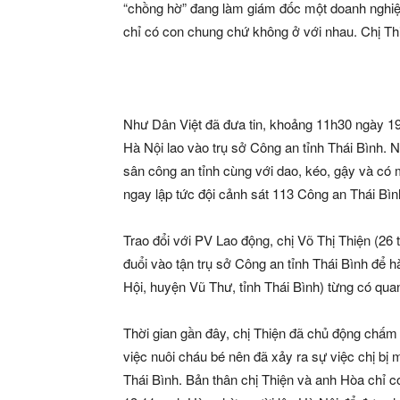
“chồng hờ” đang làm giám đốc một doanh nghiệp
chỉ có con chung chứ không ở với nhau. Chị T
Như Dân Việt đã đưa tin, khoảng 11h30 ngày 19.
Hà Nội lao vào trụ sở Công an tỉnh Thái Bình.
sân công an tỉnh cùng với dao, kéo, gậy và có m
ngay lập tức đội cảnh sát 113 Công an Thái Bìn
Trao đổi với PV Lao động, chị Võ Thị Thiện (26 t
đuổi vào tận trụ sở Công an tỉnh Thái Bình để 
Hội, huyện Vũ Thư, tỉnh Thái Bình) từng có quan
Thời gian gần đây, chị Thiện đã chủ động chấm 
việc nuôi cháu bé nên đã xảy ra sự việc chị bị
Thái Bình. Bản thân chị Thiện và anh Hòa chỉ 