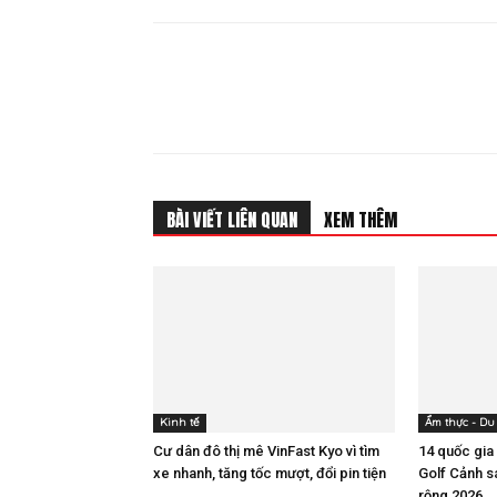
Share
BÀI VIẾT LIÊN QUAN
XEM THÊM
Kinh tế
Ẩm thực - Du 
Cư dân đô thị mê VinFast Kyo vì tìm
14 quốc gia
xe nhanh, tăng tốc mượt, đổi pin tiện
Golf Cảnh 
rộng 2026