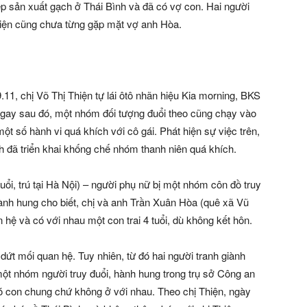
 sản xuất gạch ở Thái Bình và đã có vợ con. Hai người
hiện cũng chưa từng gặp mặt vợ anh Hòa.
11, chị Võ Thị Thiện tự lái ôtô nhãn hiệu Kia morning, BKS
 Ngay sau đó, một nhóm đối tượng đuổi theo cũng chạy vào
ột số hành vi quá khích với cô gái. Phát hiện sự việc trên,
h đã triển khai khống chế nhóm thanh niên quá khích.
uổi, trú tại Hà Nội) – người phụ nữ bị một nhóm côn đồ truy
hành hung cho biết, chị và anh Trần Xuân Hòa (quê xã Vũ
 hệ và có với nhau một con trai 4 tuổi, dù không kết hôn.
dứt mối quan hệ. Tuy nhiên, từ đó hai người tranh giành
 một nhóm người truy đuổi, hành hung trong trụ sở Công an
có con chung chứ không ở với nhau. Theo chị Thiện, ngày