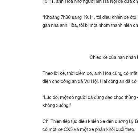
13.11, anh Hòa nhờ người lên Hà Nội để đưa ch
“Khoảng 7h30 sáng 19.11, tôi điều khiển xe ôtô
gần nhà anh Hòa, tôi bị một nhóm thanh niên ch
Chiếc xe của nạn nhân 
Theo lời kể, thời điểm đó, anh Hòa cũng có mặt t
điện cho công an xã Vũ Hội. Hai công an đã c
“Lúc đó, một số người đã dùng dao chọc thủng 4
không xuống.”
Chị Thiện tiếp tục điều khiển xe đến đường Lý 
có một xe CX5 và một xe phân khối đuổi theo.