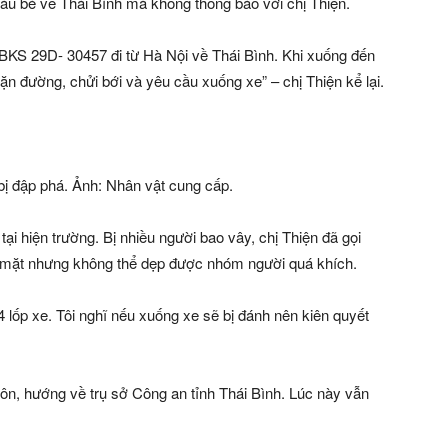
áu bé về Thái Bình mà không thông báo với chị Thiện.
 BKS 29D- 30457 đi từ Hà Nội về Thái Bình. Khi xuống đến
ặn đường, chửi bới và yêu cầu xuống xe” – chị Thiện kể lại.
bị đập phá. Ảnh: Nhân vật cung cấp.
ại hiện trường. Bị nhiều người bao vây, chị Thiện đã gọi
ó mặt nhưng không thể dẹp được nhóm người quá khích.
 lốp xe. Tôi nghĩ nếu xuống xe sẽ bị đánh nên kiên quyết
Bôn, hướng về trụ sở Công an tỉnh Thái Bình. Lúc này vẫn