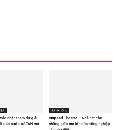
lịch
Nơi tôi sống
 xác nhận tham dự giải
Vinpearl Theatre – Nhà hát cho
sát các nước ASEAN mở
những giấc mơ lớn của công nghiệp
văn hóa Việt