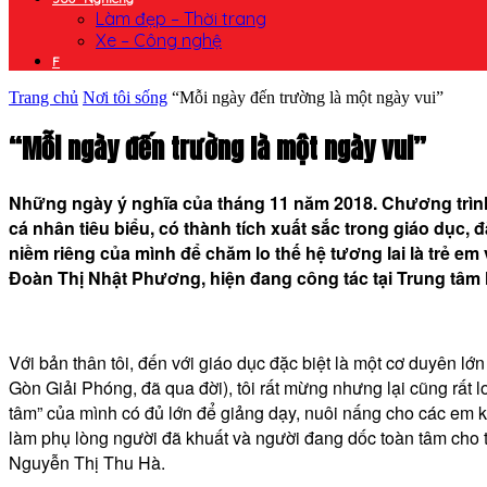
Làm đẹp – Thời trang
Xe – Công nghệ
F
Trang chủ
Nơi tôi sống
“Mỗi ngày đến trường là một ngày vui”
“Mỗi ngày đến trường là một ngày vui”
Những ngày ý nghĩa của tháng 11 năm 2018. Chương trìn
cá nhân tiêu biểu, có thành tích xuất sắc trong giáo dục, 
niềm riêng của mình để chăm lo thế hệ tương lai là trẻ em
Đoàn Thị Nhật Phương, hiện đang công tác tại Trung tâm
Với bản thân tôi, đến với giáo dục đặc biệt là một cơ duyên l
Gòn Giải Phóng, đã qua đời), tôi rất mừng nhưng lại cũng rất l
tâm” của mình có đủ lớn để giảng dạy, nuôi nấng cho các em k
làm phụ lòng người đã khuất và người đang dốc toàn tâm ch
Nguyễn Thị Thu Hà.