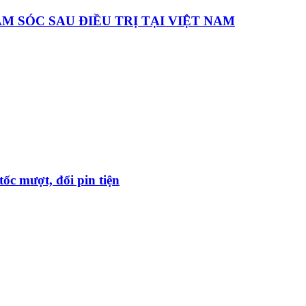
 SÓC SAU ĐIỀU TRỊ TẠI VIỆT NAM
ốc mượt, đổi pin tiện