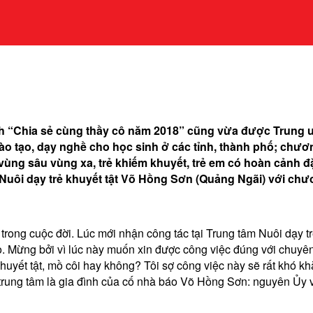
h “Chia sẻ cùng thầy cô năm 2018” cũng vừa được Trung ư
đào tạo, dạy nghề cho học sinh ở các tỉnh, thành phố; chươn
 vùng sâu vùng xa, trẻ khiếm khuyết, trẻ em có hoàn cảnh đ
 Nuôi dạy trẻ khuyết tật Võ Hồng Sơn (Quảng Ngãi) với ch
ớn trong cuộc đời. Lúc mới nhận công tác tại Trung tâm Nuôi dạ
o. Mừng bởi vì lúc này muốn xin được công việc đúng với chuyên 
huyết tật, mồ côi hay không? Tôi sợ công việc này sẽ rất khó k
o trung tâm là gia đình của cố nhà báo Võ Hồng Sơn: nguyên 