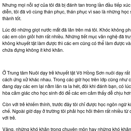
Nhưng mọi nỗi sợ của tôi đã bị đánh tan trong lần đầu tiếp xú
diễn, tôi đã vô cùng thán phục, thán phục vì sao là những học
thành tốt.
Lúc đó những giọt nước mắt đã lăn trên má tôi. Khóc không phả
các em còn giỏi hơn rất nhiều. Những tiết mục văn nghệ đã tr
không khuyết tật làm được thì các em cũng có thể làm được và t
chứa đựng không ít khó khăn.
Ở Trung tâm Nuôi dạy trẻ khuyết tật Võ Hồng Sơn nuôi dạy rất n
cách ứng xử khác nhau. Trong các giờ học trên lớp cũng như cá
đang dạy các em lại nằm lăn ra la hét, đôi khi đánh bạn, có lúc
hòa cảm giác cho học sinh đó để các em cảm thấy dễ chịu hơn 
Còn với trẻ khiếm thính, trước đây tôi chỉ được học ngôn ngữ k
chế. Ngoài giờ dạy ở trường tôi phải học hỏi thêm rất nhiều t
với trẻ.
Vâng, những khó khăn trong chuyên môn hay những khó khăn tro