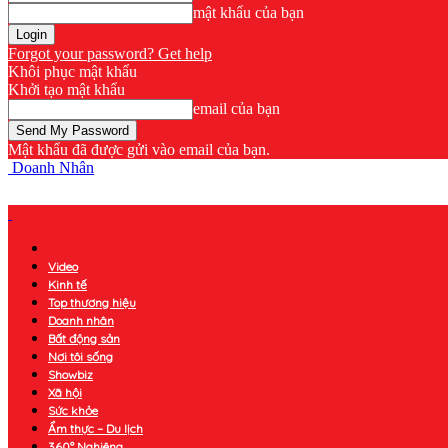
mật khẩu của bạn
Forgot your password? Get help
Khôi phục mật khẩu
Khởi tạo mật khẩu
email của bạn
Mật khẩu đã được gửi vào email của bạn.
Doanh Nhân
Video
Kinh tế
Top thương hiệu
Doanh nhân
Bất động sản
Nơi tôi sống
Showbiz
Xã hội
Sức khỏe
Ẩm thực – Du lịch
360° Nghiêng