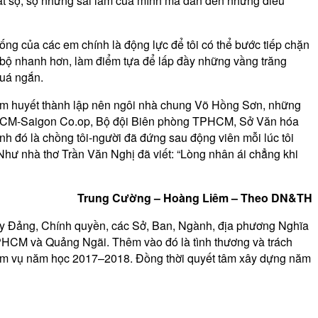
 đã rất sợ, sợ những sai lầm của mình mà dẫn đến những điều
ống của các em chính là động lực để tôi có thể bước tiếp chặn
 bộ nhanh hơn, làm điểm tựa để lấp đầy những vầng trăng
quá ngắn.
 tâm huyết thành lập nên ngôi nhà chung Võ Hồng Sơn, những
HCM-Saigon Co.op, Bộ đội Biên phòng TPHCM, Sở Văn hóa
 đó là chồng tôi-người đã đứng sau động viên mỗi lúc tôi
 Như nhà thơ Trần Văn Nghị đã viết: “Lòng nhân ái chẳng khi
Trung Cường – Hoàng Liêm – Theo DN&TH
y Đảng, Chính quyền, các Sở, Ban, Ngành, địa phương Nghĩa
PHCM và Quảng Ngãi. Thêm vào đó là tình thương và trách
iệm vụ năm học 2017–2018. Đồng thời quyết tâm xây dựng năm