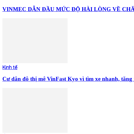
VINMEC DẪN ĐẦU MỨC ĐỘ HÀI LÒNG VỀ CHĂM
Kinh tế
Cư dân đô thị mê VinFast Kyo vì tìm xe nhanh, tăng t