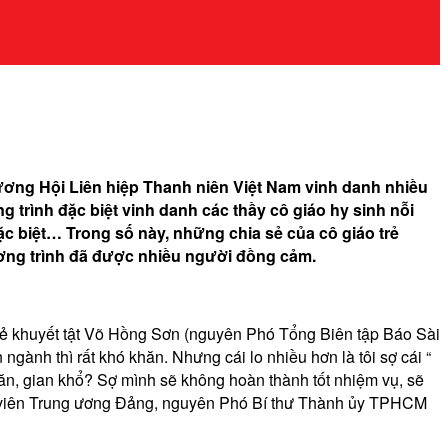
ơng Hội Liên hiệp Thanh niên Việt Nam vinh danh nhiều
g trình đặc biệt vinh danh các thầy cô giáo hy sinh nỗi
ặc biệt… Trong số này, những chia sẻ của cô giáo trẻ
ương trình đã được nhiều người đồng cảm.
y trẻ khuyết tật Võ Hồng Sơn (nguyên Phó Tổng Biên tập Báo Sài
ngành thì rất khó khăn. Nhưng cái lo nhiều hơn là tôi sợ cái “
hăn, gian khổ? Sợ mình sẽ không hoàn thành tốt nhiệm vụ, sẽ
Ủy viên Trung ương Đảng, nguyên Phó Bí thư Thành ủy TPHCM