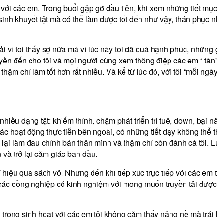
c với các em. Trong buổi gặp gỡ đầu tiên, khi xem những tiết mụ
 sinh khuyết tật mà có thể làm được tốt đến như vậy, thán phục 
i vì tôi thấy sợ nữa mà vì lúc này tôi đã quá hạnh phúc, những 
uyền đến cho tôi và mọi người cùng xem thông điệp các em “ tà
hậm chí làm tốt hơn rất nhiều. Và kể từ lúc đó, với tôi “mỗi ng
hiều dạng tật: khiếm thính, chậm phát triển trí tuê, down, bại n
c hoạt động thực tiễn bên ngoài, có những tiết dạy không thể t
 lại làm đau chính bản thân mình và thậm chí còn đánh cả tôi. Lúc
và trở lại cảm giác ban đầu.
í hiệu qua sách vở. Nhưng đến khi tiếp xúc trực tiếp với các em
ừ các đồng nghiệp có kinh nghiệm với mong muốn truyền tải được
ng sinh hoạt với các em tôi không cảm thấy nặng nề mà trái lạ