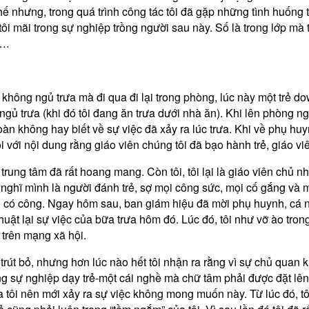
hế nhưng, trong quá trình công tác tôi đã gặp những tình huống t
 tôi mãi trong sự nghiệp trồng người sau này. Số là trong lớp mà
….
kỷ không ngủ trưa mà đi qua đi lại trong phòng, lúc này một trẻ
u ngủ trưa (khi đó tôi đang ăn trưa dưới nhà ăn). Khi lên phòng 
n không hay biết về sự việc đã xảy ra lúc trưa. Khi về phụ huynh
i với nội dung rằng giáo viên chúng tôi đã bạo hành trẻ, giáo v
 trung tâm đã rất hoang mang. Còn tôi, tôi lại là giáo viên chủ n
sẽ nghĩ mình là người đánh trẻ, sợ mọi công sức, mọi cố gắng và 
có công. Ngay hôm sau, ban giám hiệu đã mời phụ huynh, cá nhâ
thuật lại sự việc của bữa trưa hôm đó. Lúc đó, tôi như vỡ ào tr
g trên mạng xã hội.
 trút bỏ, nhưng hơn lúc nào hết tôi nhận ra rằng vì sự chủ quan
g sự nghiệp dạy trẻ-một cái nghề mà chữ tâm phải được đặt lên hà
a tôi nên mới xảy ra sự việc không mong muốn này. Từ lúc đó, tôi