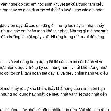
c văn nghệ do các em học sinh khuyết tật của trung tâm biểu
những thầy cô giáo đi trước có thể tập luyện cho các em hoàn
giáo viên dạy dỗ các em đã giỏi nhưng lúc này tôi nhận thấy
n” nhưng các em hoàn toàn không “ phế”. Những gì mà học sinh
ày đến trường là một ngày vui”. Nhưng trong niềm vui đó cũng
ão…. và với riêng từng dạng tật thì các em có các hành vi và
hực hiện được vì trẻ tự kỷ có những hành vi rất khó lường như
 đó, tôi phải tạm hoãn tiết dạy lại và điều chỉnh hành vi, điều
 tôi mới thấy rõ sự khó khăn, thấy khả năng của mình còn hạn
 nhũng nội dung hay nhất, dể hiểu nhất và thiết thực nhất đến
i tôi càng thấy phải cố gắng nhiều hơn nữa. Với niềm tin rằng