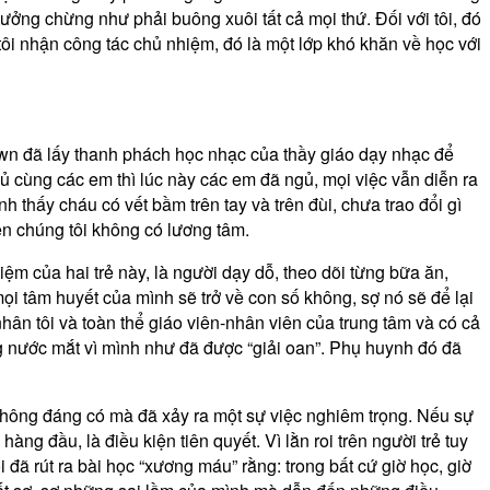
ưởng chừng như phải buông xuôi tất cả mọi thứ. Đối với tôi, đó
 tôi nhận công tác chủ nhiệm, đó là một lớp khó khăn về học với
 down đã lấy thanh phách học nhạc của thầy giáo dạy nhạc để
ngủ cùng các em thì lúc này các em đã ngủ, mọi việc vẫn diễn ra
 thấy cháu có vết bầm trên tay và trên đùi, chưa trao đổi gì
iên chúng tôi không có lương tâm.
hiệm của hai trẻ này, là người dạy dỗ, theo dõi từng bữa ăn,
mọi tâm huyết của mình sẽ trở về con số không, sợ nó sẽ để lại
n tôi và toàn thể giáo viên-nhân viên của trung tâm và có cả
ong nước mắt vì mình như đã được “giải oan”. Phụ huynh đó đã
 không đáng có mà đã xảy ra một sự việc nghiêm trọng. Nếu sự
ng đầu, là điều kiện tiên quyết. Vì lằn roi trên người trẻ tuy
 đã rút ra bài học “xương máu” rằng: trong bất cứ giờ học, giờ