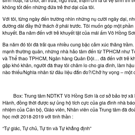
sinh hoạt, ra chơi, ăn trưa, ngủ trưa, thậm chí là đi vệ sinh t
không tốt đến những đứa trẻ thơ dại của tôi.
Với tôi, từng ngày đến trường nhìn những nụ cười ngây dại, n
đường dài đầy thử thách ở phái trước. Tôi muốn góp một phần
khuyết. Ba năm đến với trẻ khuyết tật của mái ấm Võ Hồng Sơ
Ba năm đó tôi đã trải qua nhiều cung bậc cảm xúc thăng trầm
mạnh thường quân, những nhà hảo tâm đến từ TPHCM như T
và Thể thao TPHCM, Ngân hàng Quân Đội… đã đến với trẻ khuyế
gặp khó khăn, người đã thay tôi chăm lo cho gia đình, làm hậ
nào thiếu/Nghĩa nhân từ đâu liệu đắn đo?/Chở hy vọng – một 
Box: Trung tâm NDTKT Võ Hồng Sơn là cơ sở bảo trợ xã hội 
Hành, đồng thời được sự ủng hộ tích cực của gia đình nhà b
nhiệm của Cán bộ, Giáo viên, Nhân viên của Trung tâm đã đo
học mới 2018-2019 với tinh thần :
“Tự giác, Tự chủ, Tự tin và Tự khẳng định”