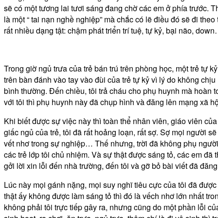
sẽ có một tương lai tươi sáng đang chờ các em ở phía trước. T
là một “ tai nạn nghề nghiệp” mà chắc có lẽ điều đó sẽ đi theo
rất nhiều dạng tật: chậm phát triển trí tuệ, tự kỷ, bại não, down
Trong giờ ngủ trưa của trẻ bán trú trên phòng học, một trẻ tự 
trên bàn đánh vào tay vào đùi của trẻ tự kỷ vì lý do không chị
bình thường. Đến chiều, tôi trả cháu cho phụ huynh mà hoàn toà
với tôi thì phụ huynh này đã chụp hình và đăng lên mạng xã hộ
Khi biết được sự việc này thì toàn thể nhân viên, giáo viên của
giấc ngủ của trẻ, tôi đã rất hoảng loạn, rất sợ. Sợ mọi người 
vết nhơ trong sự nghiệp… Thế nhưng, trời đã không phụ người 
các trẻ lớp tôi chủ nhiệm. Và sự thật được sáng tỏ, các em đã 
gởi lời xin lỗi đến nhà trường, đến tôi và gỡ bỏ bài viết đã đăn
Lúc này mọi gánh nặng, mọi suy nghĩ tiêu cực của tôi đã được
thật ấy không được làm sáng tỏ thì đó là vếch nhơ lớn nhất tron
không phải tôi trực tiếp gây ra, nhưng cũng do một phần lỗi củ