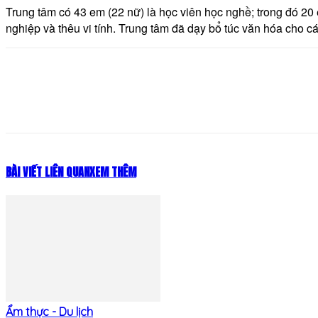
Trung tâm có 43 em (22 nữ) là học viên học nghề; trong đó 2
nghiệp và thêu vi tính. Trung tâm đã dạy bổ túc văn hóa cho c
Share
BÀI VIẾT LIÊN QUAN
XEM THÊM
Ẩm thực - Du lịch