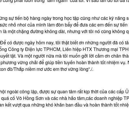
hì trẻ cũng phải luôn trong “tầm ngắm” của tôi. Vì sau lần đó tôi
hững sự tiến bộ hàng ngày trong học tập cũng như các kỹ năng s
 sức nhỏ nhoi của mình làm đòn bẩy để đưa các em đến sự tiến
n là một chặng đường không dài, nhưng với tôi nó cũng không 
. Để có được ngày hôm nay, tôi thật biết ơn những người đã có
ổng Công ty Điện lực TPHCM, Liên hiệp HTX Thương mại TP
t tật. Và một người nữa mà tôi muốn gởi lời cảm ơn chân thành
u phương vững chải để giúp tiền tuyến hoàn thành tốt nhiệm vụ.
con đò/Thắp niềm mơ ước em thơ vững lòng”./.
ngoài công lập, được sự quan tâm rất kịp thời của các cấp Ủ
áo quá cố Võ Hồng Sơn và các nhà hảo tâm,các doanh nghiệp T
àn kết vượt qua những khó khăn ban đầu và hoàn thành tốt nh