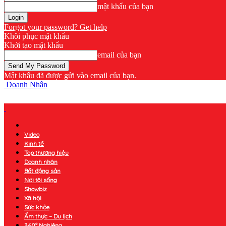
mật khẩu của bạn
Forgot your password? Get help
Khôi phục mật khẩu
Khởi tạo mật khẩu
email của bạn
Mật khẩu đã được gửi vào email của bạn.
Doanh Nhân
Video
Kinh tế
Top thương hiệu
Doanh nhân
Bất động sản
Nơi tôi sống
Showbiz
Xã hội
Sức khỏe
Ẩm thực – Du lịch
360° Nghiêng