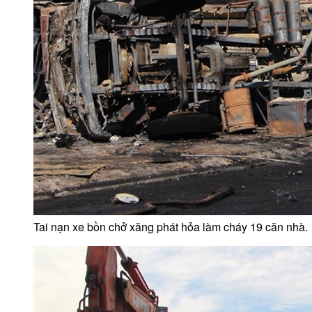
Tai nạn xe bồn chở xăng phát hỏa làm cháy 19 căn nhà.