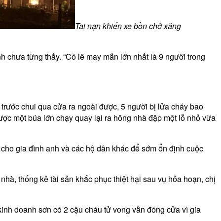
Tai nạn khiến xe bồn chở xăng
anh chưa từng thấy. “Có lẽ may mắn lớn nhất là 9 người trong
 trước chui qua cửa ra ngoài được, 5 người bị lửa cháy bao
được một búa lớn chạy quay lại ra hông nhà đập một lỗ nhỏ vừa
t cho gia đình anh và các hộ dân khác để sớm ổn định cuộc
nhà, thống kê tài sản khắc phục thiệt hại sau vụ hỏa hoạn, chị
kinh doanh sơn có 2 cậu cháu tử vong vẫn đóng cửa vì gia