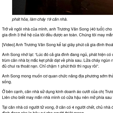
phát hỏa, làm cháy 19 căn nhà.
Trở về ngôi nhà của mình, anh Trương Văn Song (40 tuổi) cho bi
gia đình 3 thế hệ của tôi đều được an toàn. Chúng tôi may mắ
[Video] Anh Trương Văn Song kể lại giây phút cả gia đình thoá
Anh Song nhớ lại: “Lúc đó cả gia đình đang ngủ, phát hiện có 
trùm căn nhà bị mắc kẹt phải dạt về phía sau. Lửa cháy ngùn 
đủ chui ra thoát nạn. Chỉ chậm 1 phút thôi thì nguy rồi”.
Anh Song mong muốn cơ quan chức năng địa phương sớm thẩm đị
sống.
Ở bên cạnh, căn nhà sử dụng kinh doanh áo cưới của chị Trương
Liên cho biết may mắn nhà mình có cửa hậu nên mở phía sau t
Tại căn nhà có người tử vong, ở căn có 4 người chết, chủ nhà
đình đang còn lo hậu sự cho người thiệt mạng.