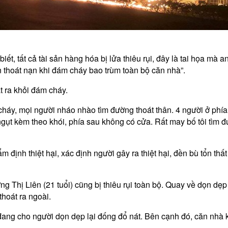
ết, tất cả tài sản hàng hóa bị lửa thiêu rụi, đây là tai họa mà 
n thoát nạn khi đám cháy bao trùm toàn bộ căn nhà”.
t ra khỏi đám cháy.
cháy, mọi người nháo nhào tìm đường thoát thân. 4 người ở phía
ngụt kèm theo khói, phía sau không có cửa. Rất may bố tôi tìm 
nh thiệt hại, xác định người gây ra thiệt hại, đền bù tổn thấ
 Thị Liên (21 tuổi) cũng bị thiêu rụi toàn bộ. Quay về dọn dẹp 
hoát ra ngoài.
 đang cho người dọn dẹp lại đống đổ nát. Bên cạnh đó, căn nhà 