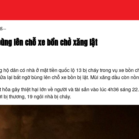
g...
 bùng lên chỗ xe bồn chở xăng lật
hộ dân có nhà ở mặt tiền quốc lộ 13 bị cháy trong vụ xe bồn ch
lửa lại bất ngờ bùng lên chỗ xe bồn bị lật. Mùi xăng dầu còn nồ
 hỏa gây thiệt hại lớn về người và tài sản vào lúc 4h36 sáng 
i bị thương, 19 ngôi nhà bị cháy.