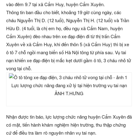
vào đêm 9.7 tại xã Cẩm Huy, huyện Cẩm Xuyên.
Thông tin ban đầu cho biết, khoảng 19 giờ cùng ngày, các
cháu Nguyễn Thị D. (12 tuổi), Nguyễn Thị H. (12 tuổi) và Trần
Hữu Đ. (4 tuổi, là chị em họ, đều ngụ xã Cẩm Nam, huyện
Cẩm Xuyên) đèo nhau trên xe đạp điện đi từ thị trấn Cẩm
Xuyên về xã Cẩm Huy, khi đến thôn 5 (xã Cẩm Huy) thì bị xe
ô tô 7 chỗ ngồi mang biển số Hà Nội tông từ phía sau. Vụ tai
nạn khiến xe đạp điện bị mắc kẹt dưới gầm ô tô, 3 cháu nhỏ tử
vong tại chỗ.
Lực lượng chức năng đang xử lý tại hiện trường vụ tai nạn
ẢNH T.HƯNG
Nhận được tin báo, lực lượng chức năng huyện Cẩm Xuyên đã
có mặt, tiến hành khám nghiệm hiện trường, thu thập chứng
cứ để điều tra làm rõ nguyên nhân vụ tai nạn.