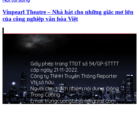
Vinpearl Theatre – Nhà hát cho những giấc mơ lớn
của công nghiệp văn hóa Việt
Giấy phép trang TTĐT số 54/GP-STTTT
cấp ngày 21-11-2022.
Công ty TNHH Truyền Thông Reporter
VN sở hữu.
Người chịu trách nhiệm nội dung: Đặng
Trung Cường
Email: trungcuongtuoitre@gmail.com