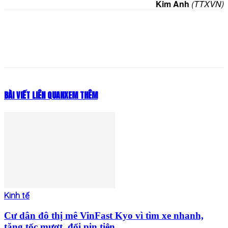
Kim Anh
(TTXVN)
BÀI VIẾT LIÊN QUAN
XEM THÊM
Kinh tế
Cư dân đô thị mê VinFast Kyo vì tìm xe nhanh,
tăng tốc mượt, đổi pin tiện