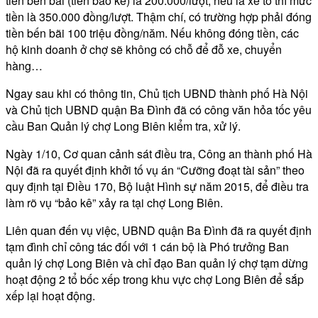
tiền bến bãi (tiền bảo kê) là 200.000/lượt, nếu là xe to thì mức
tiền là 350.000 đồng/lượt. Thậm chí, có trường hợp phải đóng
tiền bến bãi 100 triệu đồng/năm. Nếu không đóng tiền, các
hộ kinh doanh ở chợ sẽ không có chỗ để đỗ xe, chuyển
hàng…
Ngay sau khi có thông tin, Chủ tịch UBND thành phố Hà Nội
và Chủ tịch UBND quận Ba Đình đã có công văn hỏa tốc yêu
cầu Ban Quản lý chợ Long Biên kiểm tra, xử lý.
Ngày 1/10, Cơ quan cảnh sát điều tra, Công an thành phố Hà
Nội đã ra quyết định khởi tố vụ án “Cưỡng đoạt tài sản” theo
quy định tại Điều 170, Bộ luật Hình sự năm 2015, để điều tra
làm rõ vụ “bảo kê” xảy ra tại chợ Long Biên.
Liên quan đến vụ việc, UBND quận Ba Đình đã ra quyết định
tạm đình chỉ công tác đối với 1 cán bộ là Phó trưởng Ban
quản lý chợ Long Biên và chỉ đạo Ban quản lý chợ tạm dừng
hoạt động 2 tổ bốc xếp trong khu vực chợ Long Biên để sắp
xếp lại hoạt động.