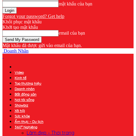
mật khẩu của bạn
Forgot your password? Get help
Khôi phục mật khẩu
Khởi tạo mật khẩu
email của bạn
Mật khẩu đã được gửi vào email của bạn.
Doanh Nhân
Video
Kinh tế
Top thương hiệu
Doanh nhân
Bất động sản
Nơi tôi sống
Showbiz
Xã hội
Sức khỏe
Ẩm thực – Du lịch
360° Nghiêng
Làm đẹp – Thời trang