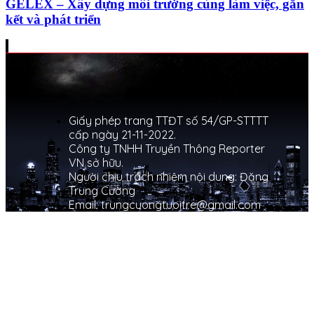
GELEX – Xây dựng môi trường cùng làm việc, gắn
kết và phát triển
Giấy phép trang TTĐT số 54/GP-STTTT
cấp ngày 21-11-2022.
Công ty TNHH Truyền Thông Reporter
VN sở hữu.
Người chịu trách nhiệm nội dung: Đặng
Trung Cường
Email: trungcuongtuoitre@gmail.com