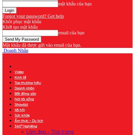
mật khẩu của bạn
Forgot your password? Get help
Khôi phục mật khẩu
Khởi tạo mật khẩu
email của bạn
Mật khẩu đã được gửi vào email của bạn.
Doanh Nhân
Video
Kinh tế
Top thương hiệu
Doanh nhân
Bất động sản
Nơi tôi sống
Showbiz
Xã hội
Sức khỏe
Ẩm thực – Du lịch
360° Nghiêng
Làm đẹp – Thời trang