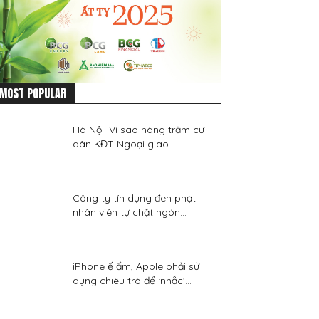
MOST POPULAR
Hà Nội: Vì sao hàng trăm cư
dân KĐT Ngoại giao...
Công ty tín dụng đen phạt
nhân viên tự chặt ngón...
iPhone ế ẩm, Apple phải sử
dụng chiêu trò để ‘nhắc’...