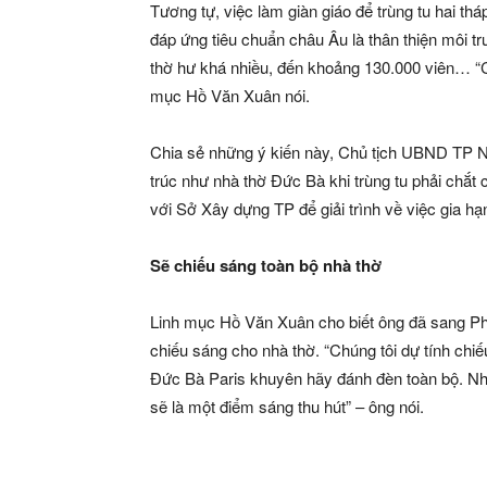
Tương tự, việc làm giàn giáo để trùng tu hai t
đáp ứng tiêu chuẩn châu Âu là thân thiện môi t
thờ hư khá nhiều, đến khoảng 130.000 viên… “Còn
mục Hồ Văn Xuân nói.
Chia sẻ những ý kiến này, Chủ tịch UBND TP Ng
trúc như nhà thờ Đức Bà khi trùng tu phải chắt c
với Sở Xây dựng TP để giải trình về việc gia hạn 
Sẽ chiếu sáng toàn bộ nhà thờ
Linh mục Hồ Văn Xuân cho biết ông đã sang Ph
chiếu sáng cho nhà thờ. “Chúng tôi dự tính chiế
Đức Bà Paris khuyên hãy đánh đèn toàn bộ. Như
sẽ là một điểm sáng thu hút” – ông nói.