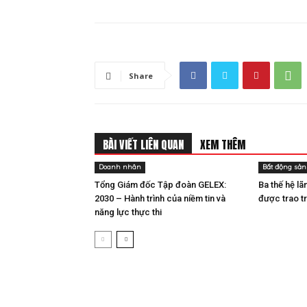
Share
BÀI VIẾT LIÊN QUAN
XEM THÊM
Doanh nhân
Bất động sản
Tổng Giám đốc Tập đoàn GELEX:
Ba thế hệ lã
2030 – Hành trình của niềm tin và
được trao t
năng lực thực thi