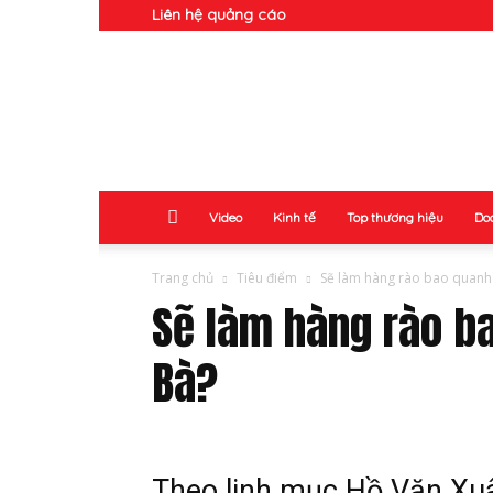
Liên hệ quảng cáo
Doanh
Nhân
Video
Kinh tế
Top thương hiệu
Do
Trang chủ
Tiêu điểm
Sẽ làm hàng rào bao quanh
Sẽ làm hàng rào b
Bà?
Theo linh mục Hồ Văn Xuâ