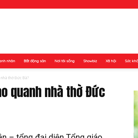
anh nhân
Bất động sản
Nơi tôi sống
Showbiz
Xã hội
Sức kh
 nhà thờ Đức Bà?
ao quanh nhà thờ Đức
n – tổng đại diện Tổng giáo