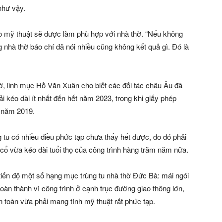
như vậy.
o mỹ thuật sẽ được làm phù hợp với nhà thờ. “Nếu không
g nhà thờ báo chí đã nói nhiều cũng không kết quả gì. Đó là
thờ, linh mục Hồ Văn Xuân cho biết các đối tác châu Âu đã
hải kéo dài ít nhất đến hết năm 2023, trong khi giấy phép
 năm 2019.
g tu có nhiều điều phức tạp chưa thấy hết được, do đó phải
c cổ vừa kéo dài tuổi thọ của công trình hàng trăm năm nữa.
iến độ một số hạng mục trùng tu nhà thờ Đức Bà: mái ngói
hoàn thành vì công trình ở cạnh trục đường giao thông lớn,
n toàn vừa phải mang tính mỹ thuật rất phức tạp.