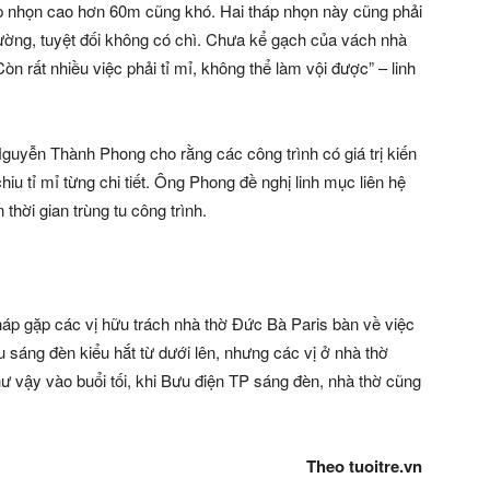
háp nhọn cao hơn 60m cũng khó. Hai tháp nhọn này cũng phải
rường, tuyệt đối không có chì. Chưa kể gạch của vách nhà
 rất nhiều việc phải tỉ mỉ, không thể làm vội được” – linh
uyễn Thành Phong cho rằng các công trình có giá trị kiến
hiu tỉ mỉ từng chi tiết. Ông Phong đề nghị linh mục liên hệ
thời gian trùng tu công trình.
áp gặp các vị hữu trách nhà thờ Đức Bà Paris bàn về việc
u sáng đèn kiểu hắt từ dưới lên, nhưng các vị ở nhà thờ
 vậy vào buổi tối, khi Bưu điện TP sáng đèn, nhà thờ cũng
Theo tuoitre.vn