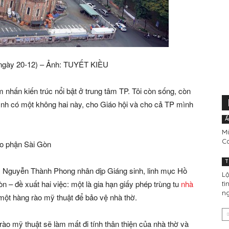
 ngày 20-12) – Ảnh: TUYẾT KIỀU
 nhấn kiến trúc nổi bật ở trung tâm TP. Tôi còn sống, còn
nh có một không hai này, cho Giáo hội và cho cả TP mình
Ẩ
Mù
C
áo phận Sài Gòn
T
Nguyễn Thành Phong nhân dịp Giáng sinh, linh mục Hồ
Lộ
 – đề xuất hai việc: một là gia hạn giấy phép trùng tu
nhà
tì
ng
m một hàng rào mỹ thuật để bảo vệ nhà thờ.
ào mỹ thuật sẽ làm mất đi tính thân thiện của nhà thờ và