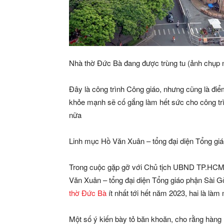
Nhà thờ Đức Bà đang được trùng tu (ảnh chụp
Đây là công trình Công giáo, nhưng cũng là điểm
khỏe mạnh sẽ cố gắng làm hết sức cho công trì
nữa
Linh mục Hồ Văn Xuân – tổng đại diện Tổng gi
Trong cuộc gặp gỡ với Chủ tịch UBND TP.HCM 
Văn Xuân – tổng đại diện Tổng giáo phận Sài Gòn
thờ Đức Bà
ít nhất tới hết năm 2023, hai là là
Một số ý kiến bày tỏ băn khoăn, cho rằng hàng r