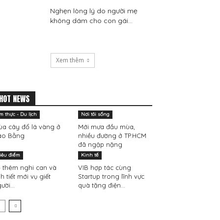
Nghẹn lòng lý do người mẹ
không dám cho con gái...
Xem thêm
HOT NEWS
m thực - Du lịch
Nơi tôi sống
a cây đổ lá vàng ở
Mới mưa đầu mùa,
ao Bằng
nhiều đường ở TP.HCM
đã ngập nặng
iêu điểm
Kinh tế
 thêm nghi can và
VIB hợp tác cùng
nh tiết mới vụ giết
Startup trong lĩnh vực
ười...
quà tặng điện...