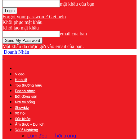
mật khẩu của bạn
Forgot your password? Get help
Khôi phục mật khẩu
Khởi tạo mật khẩu
email của bạn
Mật khẩu đã được gửi vào email của bạn.
Doanh Nhân
Video
Kinh tế
Top thương hiệu
Doanh nhân
Bất động sản
Nơi tôi sống
Showbiz
Xã hội
Sức khỏe
Ẩm thực – Du lịch
360° Nghiêng
Làm đẹp – Thời trang