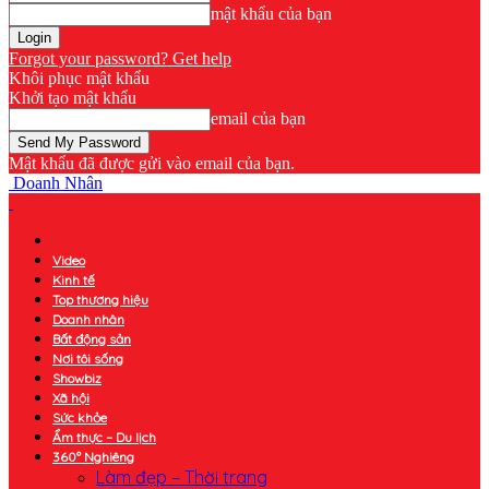
mật khẩu của bạn
Forgot your password? Get help
Khôi phục mật khẩu
Khởi tạo mật khẩu
email của bạn
Mật khẩu đã được gửi vào email của bạn.
Doanh Nhân
Video
Kinh tế
Top thương hiệu
Doanh nhân
Bất động sản
Nơi tôi sống
Showbiz
Xã hội
Sức khỏe
Ẩm thực – Du lịch
360° Nghiêng
Làm đẹp – Thời trang