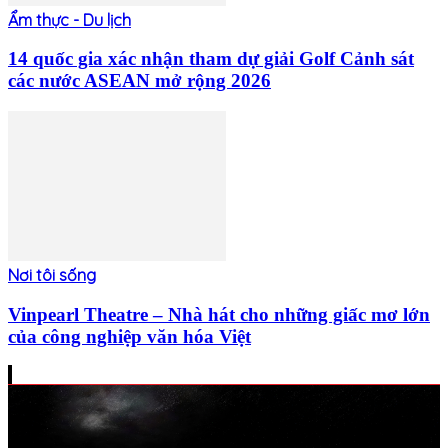
Ẩm thực - Du lịch
14 quốc gia xác nhận tham dự giải Golf Cảnh sát
các nước ASEAN mở rộng 2026
Nơi tôi sống
Vinpearl Theatre – Nhà hát cho những giấc mơ lớn
của công nghiệp văn hóa Việt