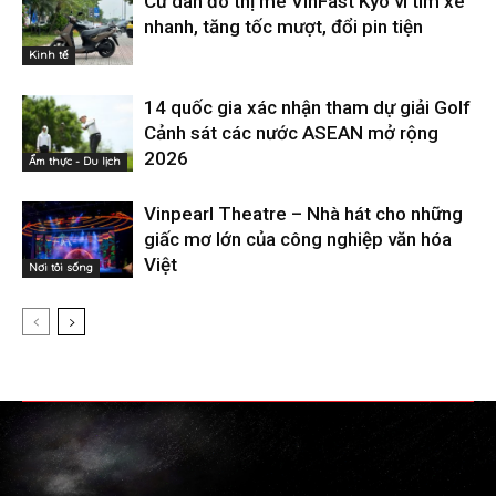
Cư dân đô thị mê VinFast Kyo vì tìm xe
nhanh, tăng tốc mượt, đổi pin tiện
Kinh tế
14 quốc gia xác nhận tham dự giải Golf
Cảnh sát các nước ASEAN mở rộng
2026
Ẩm thực - Du lịch
Vinpearl Theatre – Nhà hát cho những
giấc mơ lớn của công nghiệp văn hóa
Việt
Nơi tôi sống