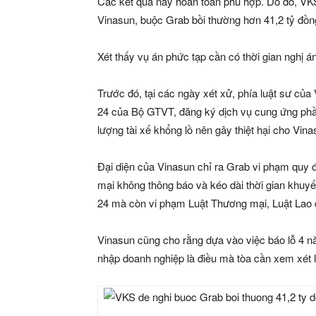
Các kết quả này hoàn toàn phù hợp. Do đó, VK
Vinasun, buộc Grab bồi thường hơn
41,2 tỷ đồn
Xét thấy vụ án phức tạp cần có thời gian nghị 
Trước đó, tại các ngày xét xử, phía luật sư củ
24 của Bộ GTVT, đăng ký dịch vụ cung ứng phần
lượng tài xế khổng lồ nên gây thiệt hại cho Vina
Đại diện của Vinasun chỉ ra Grab vi phạm quy đ
mại không thông báo và kéo dài thời gian khu
24 mà còn vi phạm Luật Thương mại, Luật Lao 
Vinasun cũng cho rằng dựa vào việc báo lỗ 4 nă
nhập doanh nghiệp là điều mà tòa cần xem xét l