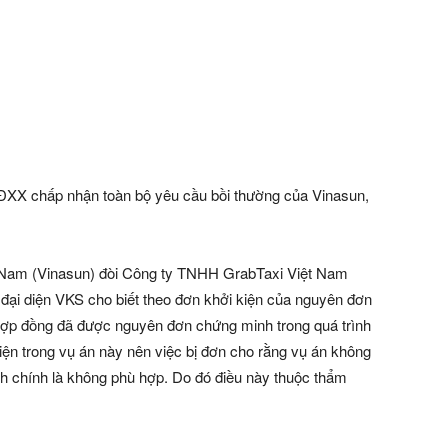
HĐXX chấp nhận toàn bộ yêu cầu bồi thường của Vinasun,
 Nam (Vinasun) đòi Công ty TNHH GrabTaxi Việt Nam
, đại diện VKS cho biết theo đơn khởi kiện của nguyên đơn
ài hợp đồng đã được nguyên đơn chứng minh trong quá trình
kiện trong vụ án này nên việc bị đơn cho rằng vụ án không
nh chính là không phù hợp. Do đó điều này thuộc thẩm