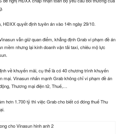
S đề nghị HĐXX chấp nhận toàn bộ yêu cầu bồi thường của
g
.
án, HĐXX quyết định tuyên án vào 14h ngày 29/10.
a Vinasun vẫn giữ quan điểm, khẳng định Grab vi phạm đề án
 mềm nhưng lại kinh doanh vận tải taxi, chiêu mộ lực
sun.
ịnh về khuyến mãi, cụ thể là có 40 chương trình khuyến
yến mại. Vinasun nhấn mạnh Grab không chỉ vi phạm đề án
động, Thương mại điện tử, Thuế,…
m hơn 1.700 tỷ thì việc Grab cho biết có đóng thuế Thu
ại.