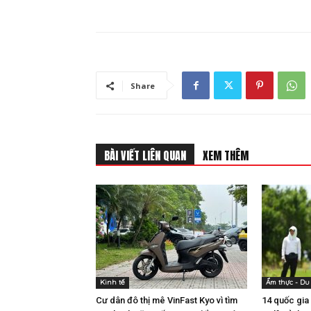
Share
BÀI VIẾT LIÊN QUAN
XEM THÊM
Kinh tế
Ẩm thực - Du 
Cư dân đô thị mê VinFast Kyo vì tìm
14 quốc gia