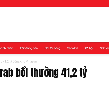
oanh nhân
Bất động sản
Nơi tôi sống
Showbiz
Xã hội
Sức k
g 41,2 tỷ đồng cho Vinasun
rab bồi thường 41,2 tỷ