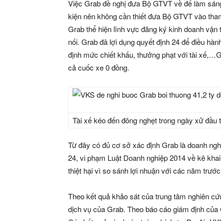
Việc Grab đề nghị đưa Bộ GTVT về để làm sáng 
kiện nên không cần thiết đưa Bộ GTVT vào tham 
Grab thể hiện lĩnh vực đăng ký kinh doanh vận 
nối. Grab đã lợi dụng quyết định 24 để điều hành 
định mức chiết khấu, thưởng phạt với tài xế,…G
cả cuốc xe 0 đồng.
Tài xế kéo đến đông nghẹt trong ngày xử đầu 
Từ đây có đủ cơ sở xác định Grab là doanh nghi
24, vi phạm Luật Doanh nghiệp 2014 về kê khai
thiệt hại vì so sánh lợi nhuận với các năm trước
Theo kết quả khảo sát của trung tâm nghiên c
dịch vụ của Grab. Theo báo cáo giám định của