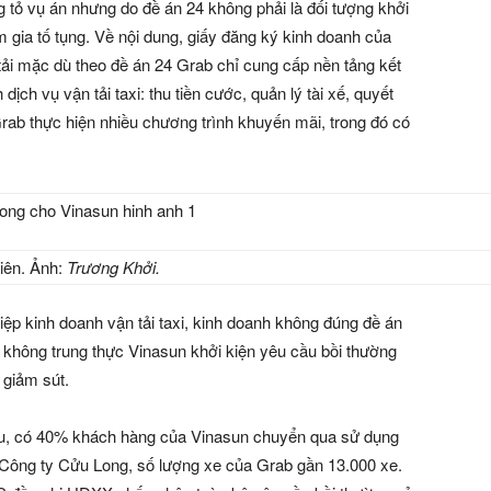
tỏ vụ án nhưng do đề án 24 không phải là đối tượng khởi
gia tố tụng. Về nội dung, giấy đăng ký kinh doanh của
tải mặc dù theo đề án 24 Grab chỉ cung cấp nền tảng kết
dịch vụ vận tải taxi: thu tiền cước, quản lý tài xế, quyết
rab thực hiện nhiều chương trình khuyến mãi, trong đó có
tiên. Ảnh:
Trương Khởi.
ệp kinh doanh vận tải taxi, kinh doanh không đúng đề án
 không trung thực Vinasun khởi kiện yêu cầu bồi thường
 giảm sút.
ứu, có 40% khách hàng của Vinasun chuyển qua sử dụng
 Công ty Cửu Long, số lượng xe của Grab gần 13.000 xe.