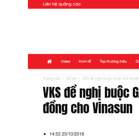
Liên hệ quảng cáo
Doanh
Nhân
Video
Kinh tế
Top thương hiệu
D
Trang chủ
Xã hội
VKS đề nghị buộc Grab bồi thườn
VKS đề nghị buộc G
đồng cho Vinasun
14:53 23/10/2018