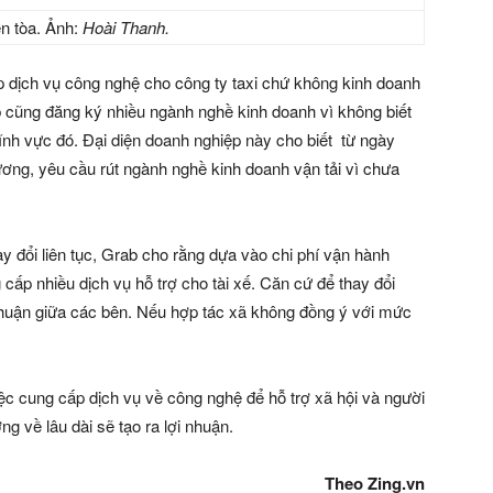
ên tòa. Ảnh:
Hoài Thanh.
 dịch vụ công nghệ cho công ty taxi chứ không kinh doanh
b cũng đăng ký nhiều ngành nghề kinh doanh vì không biết
nh vực đó. Đại diện doanh nghiệp này cho biết từ ngày
ơng, yêu cầu rút ngành nghề kinh doanh vận tải vì chưa
ay đổi liên tục, Grab cho rằng dựa vào chi phí vận hành
ấp nhiều dịch vụ hỗ trợ cho tài xế. Căn cứ để thay đổi
thuận giữa các bên. Nếu hợp tác xã không đồng ý với mức
ệc cung cấp dịch vụ về công nghệ để hỗ trợ xã hội và người
g về lâu dài sẽ tạo ra lợi nhuận.
Theo Zing.vn