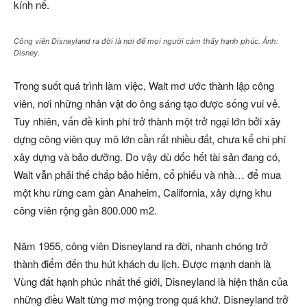
kính nể.
Công viên Disneyland ra đời là nơi để mọi người cảm thấy hạnh phúc. Ảnh:
Disney.
Trong suốt quá trình làm việc, Walt mơ ước thành lập công
viên, nơi những nhân vật do ông sáng tạo được sống vui vẻ.
Tuy nhiên, vấn đề kinh phí trở thành một trở ngại lớn bởi xây
dựng công viên quy mô lớn cần rất nhiều đất, chưa kể chi phí
xây dựng và bảo dưỡng. Do vậy dù dốc hết tài sản đang có,
Walt vẫn phải thế chấp bảo hiểm, cổ phiếu và nhà… để mua
một khu rừng cam gần Anaheim, California, xây dựng khu
công viên rộng gần 800.000 m2.
Năm 1955, công viên Disneyland ra đời, nhanh chóng trở
thành điểm đến thu hút khách du lịch. Được mạnh danh là
Vùng đất hạnh phúc nhất thế giới, Disneyland là hiện thân của
những điều Walt từng mơ mộng trong quá khứ. Disneyland trở