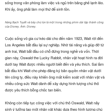
sống trong văn phòng làm việc và ngủ trên băng ghế lạnh lẽo.
Khi ấy, ông phải làm mọi thứ để sinh tồn.
Nàng Bạch Tuyết và bảy chú lùn là một trong những phim dài tập thành công
của Disney. Ảnh: Disney.
Cuộc sống vô gia cư kéo dài cho đến năm 1923, Walt rời đến
Los Angeles bắt đầu lại sự nghiệp. Nhờ tài năng và giúp đỡ từ
anh trai, Walt bắt đầu có chỗ đứng trong nghề và vốn. Thời
gian này, Oswald the Lucky Rabbit, nhân vật hoạt hình ra đời
dưới tay Walt được nhiều người biết đến và yêu thích. Sai lầm
bắt đầu khi Walt cho phép đăng ký bản quyền nhân vật dưới
tên công ty, điều này khiến ông mất kiểm soát với nhân vật và
nhiều công sức Walt dành để xây dựng hình tượng chú thỏ
được yêu thích bỗng chốc tan biến.
Không còn tiếp tục công việc với chú thỏ Oswald, Walt nảy
sinh ý tưởng tạo một nhân vật khác dựa theo hình tượng chú