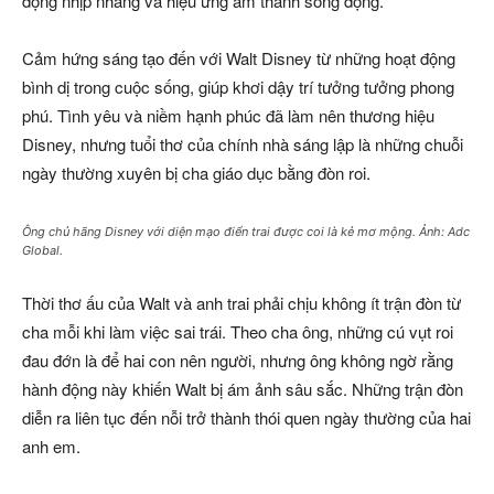
động nhịp nhàng và hiệu ứng âm thanh sống động.
Cảm hứng sáng tạo đến với Walt Disney từ những hoạt động
bình dị trong cuộc sống, giúp khơi dậy trí tưởng tưởng phong
phú. Tình yêu và niềm hạnh phúc đã làm nên thương hiệu
Disney, nhưng tuổi thơ của chính nhà sáng lập là những chuỗi
ngày thường xuyên bị cha giáo dục bằng đòn roi.
Ông chủ hãng Disney với diện mạo điển trai được coi là kẻ mơ mộng. Ảnh: Adc
Global.
Thời thơ ấu của Walt và anh trai phải chịu không ít trận đòn từ
cha mỗi khi làm việc sai trái. Theo cha ông, những cú vụt roi
đau đớn là để hai con nên người, nhưng ông không ngờ rằng
hành động này khiến Walt bị ám ảnh sâu sắc. Những trận đòn
diễn ra liên tục đến nỗi trở thành thói quen ngày thường của hai
anh em.