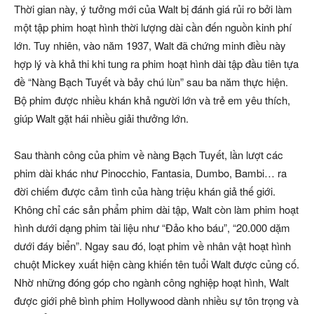
Thời gian này, ý tưởng mới của Walt bị đánh giá rủi ro bởi làm
một tập phim hoạt hình thời lượng dài cần đến nguồn kinh phí
lớn. Tuy nhiên, vào năm 1937, Walt đã chứng minh điều này
hợp lý và khả thi khi tung ra phim hoạt hình dài tập đầu tiên tựa
đề “Nàng Bạch Tuyết và bảy chú lùn” sau ba năm thực hiện.
Bộ phim được nhiều khán khả người lớn và trẻ em yêu thích,
giúp Walt gặt hái nhiều giải thưởng lớn.
Sau thành công của phim về nàng Bạch Tuyết, lần lượt các
phim dài khác như Pinocchio, Fantasia, Dumbo, Bambi… ra
đời chiếm được cảm tình của hàng triệu khán giả thế giới.
Không chỉ các sản phẩm phim dài tập, Walt còn làm phim hoạt
hình dưới dạng phim tài liệu như “Đảo kho báu”, “20.000 dặm
dưới đáy biển”. Ngay sau đó, loạt phim về nhân vật hoạt hình
chuột Mickey xuất hiện càng khiến tên tuổi Walt được củng cố.
Nhờ những đóng góp cho ngành công nghiệp hoạt hình, Walt
được giới phê bình phim Hollywood dành nhiều sự tôn trọng và