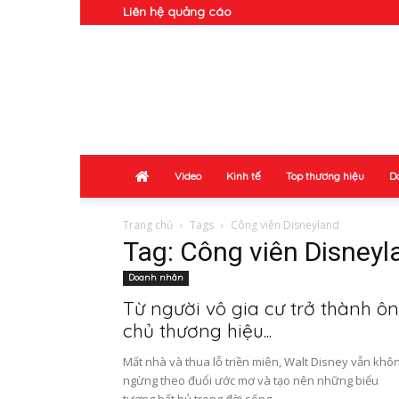
Liên hệ quảng cáo
Doanh
Nhân
Video
Kinh tế
Top thương hiệu
D
Trang chủ
Tags
Công viên Disneyland
Tag: Công viên Disneyl
Doanh nhân
Từ người vô gia cư trở thành ô
chủ thương hiệu...
Mất nhà và thua lỗ triền miên, Walt Disney vẫn khô
ngừng theo đuổi ước mơ và tạo nên những biểu