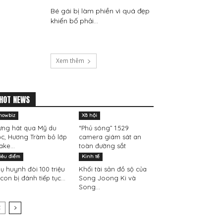
Bé gái bị làm phiền vì quá đẹp
khiến bố phải...
Xem thêm
HOT NEWS
howbiz
Xã hội
ừng hát qua Mỹ du
“Phủ sóng” 1.529
c, Hương Tràm bỏ lớp
camera giám sát an
ke...
toàn đường sắt
iêu điểm
Kinh tế
ụ huynh đòi 100 triệu
Khối tài sản đồ sộ của
 con bị đánh tiếp tục...
Song Joong Ki và
Song...