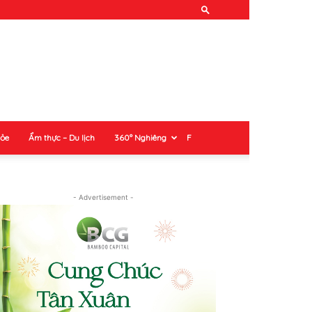
hỏe
Ẩm thực – Du lịch
360° Nghiêng
F
- Advertisement -