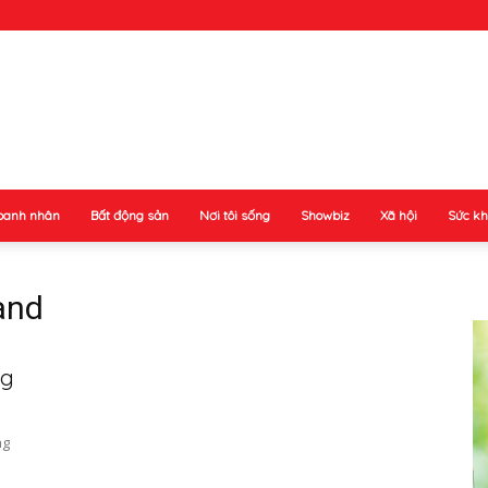
oanh nhân
Bất động sản
Nơi tôi sống
Showbiz
Xã hội
Sức k
and
ng
ng