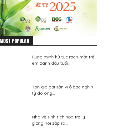
MOST POPULAR
Rùng mình hủ tục rạch mặt trẻ
em đánh dấu tuổi...
Tán gia bại sản vì ổ bạc nghìn
tỷ do ông...
Nhà vệ sinh tích hợp trợ lý
giọng nói sắp ra...