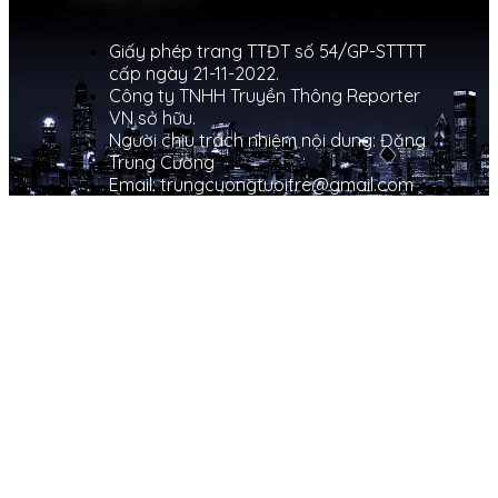
Giấy phép trang TTĐT số 54/GP-STTTT
cấp ngày 21-11-2022.
Công ty TNHH Truyền Thông Reporter
VN sở hữu.
Người chịu trách nhiệm nội dung: Đặng
Trung Cường
Email: trungcuongtuoitre@gmail.com