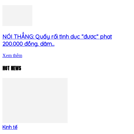
NÓI THẲNG: Quấy rối tình dục “được” phạt
200.000 đồng, dâm...
Xem thêm
HOT NEWS
Kinh tế