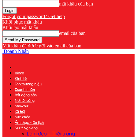
mật khẩu của bạn
Forgot your password? Get help
Khôi phục mật khẩu
Khởi tạo mật khẩu
email của bạn
Mật khẩu đã được gửi vào email của bạn.
Doanh Nhân
Video
Kinh tế
Top thương hiệu
Doanh nhân
Bất động sản
Nơi tôi sống
Showbiz
Xã hội
Sức khỏe
Ẩm thực – Du lịch
360° Nghiêng
Làm đẹp – Thời trang