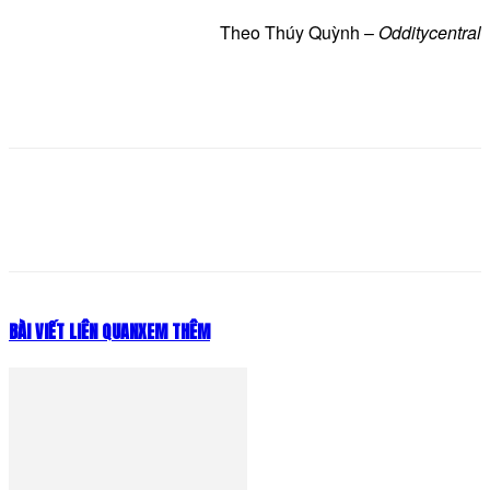
Theo Thúy Quỳnh –
Odditycentral
BÀI VIẾT LIÊN QUAN
XEM THÊM