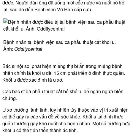
được. Người đàn ông đã uống một cốc nước và nuốt nó trở
lại, sau đó đến Bệnh viện Vũ Hán cấp cứu.
Bệnh nhân tại bệnh viện sau ca phẫu thuật cắt khối u.
Ảnh:
Odditycentral
Bác sĩ nội soi phát hiện miếng thịt bí ẩn trong miệng bệnh
nhân chính là khối u dài 15 cm phát triển ở đỉnh thực quản.
Khối u được xác định là u xơ.
Các bác sĩ đã phẫu thuật cắt bỏ khối u để ngăn ngừa biến
chứng.
U xơ thường lành tính, tuy nhiên tùy thuộc vào vị trí xuất hiện
có thể gây ra các vấn đề về sức khỏe. Khối u tại đỉnh thực
quản thường gây khó nuốt cho bệnh nhân. Một số trường hợp
khối u có thể tiến triển thành ác tính.