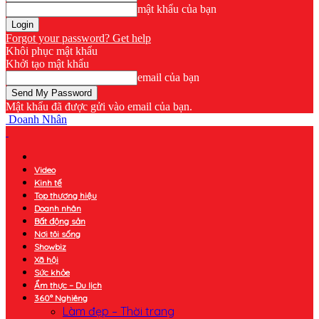
mật khẩu của bạn
Forgot your password? Get help
Khôi phục mật khẩu
Khởi tạo mật khẩu
email của bạn
Mật khẩu đã được gửi vào email của bạn.
Doanh Nhân
Video
Kinh tế
Top thương hiệu
Doanh nhân
Bất động sản
Nơi tôi sống
Showbiz
Xã hội
Sức khỏe
Ẩm thực – Du lịch
360° Nghiêng
Làm đẹp – Thời trang