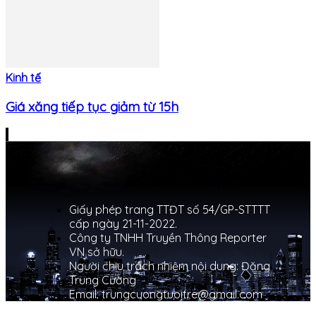
Kinh tế
Giá xăng tiếp tục giảm từ 15h
Giấy phép trang TTĐT số 54/GP-STTTT
cấp ngày 21-11-2022.
Công ty TNHH Truyền Thông Reporter
VN sở hữu.
Người chịu trách nhiệm nội dung: Đặng
Trung Cường
Email: trungcuongtuoitre@gmail.com