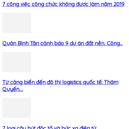
7 công việc công chức không được làm năm 2019
Quận Bình Tân cảnh báo 9 dự án đất nền, Công...
Từ cảng biển đến đô thị logistics quốc tế: Thâm
Quyến,...
7 loại cây hút độc tố và bức xạ điện từ,...