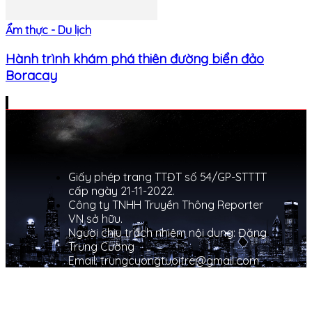
Ẩm thực - Du lịch
Hành trình khám phá thiên đường biển đảo
Boracay
Giấy phép trang TTĐT số 54/GP-STTTT
cấp ngày 21-11-2022.
Công ty TNHH Truyền Thông Reporter
VN sở hữu.
Người chịu trách nhiệm nội dung: Đặng
Trung Cường
Email: trungcuongtuoitre@gmail.com