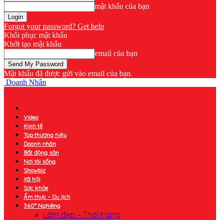
mật khẩu của bạn
Forgot your password? Get help
Khôi phục mật khẩu
Khởi tạo mật khẩu
email của bạn
Mật khẩu đã được gửi vào email của bạn.
Doanh Nhân
Video
Kinh tế
Top thương hiệu
Doanh nhân
Bất động sản
Nơi tôi sống
Showbiz
Xã hội
Sức khỏe
Ẩm thực – Du lịch
360° Nghiêng
Làm đẹp – Thời trang