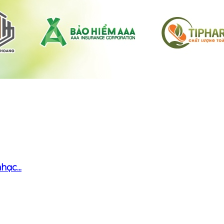
ạc...