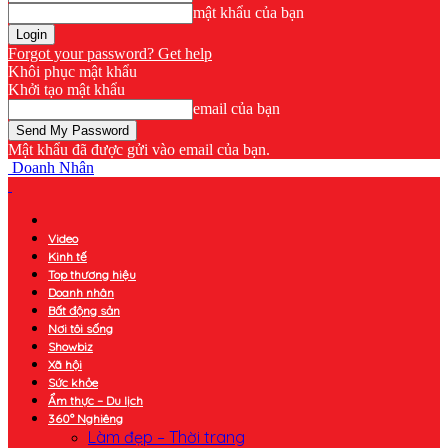
mật khẩu của bạn
Forgot your password? Get help
Khôi phục mật khẩu
Khởi tạo mật khẩu
email của bạn
Mật khẩu đã được gửi vào email của bạn.
Doanh Nhân
Video
Kinh tế
Top thương hiệu
Doanh nhân
Bất động sản
Nơi tôi sống
Showbiz
Xã hội
Sức khỏe
Ẩm thực – Du lịch
360° Nghiêng
Làm đẹp – Thời trang