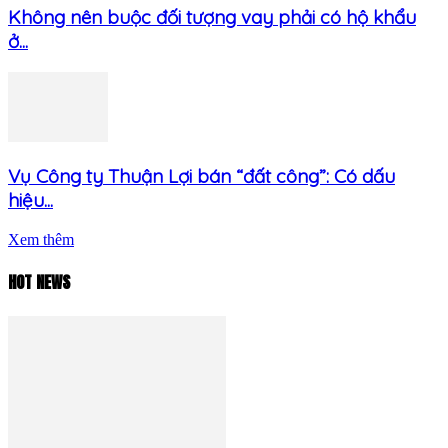
Không nên buộc đối tượng vay phải có hộ khẩu
ở...
Vụ Công ty Thuận Lợi bán “đất công”: Có dấu
hiệu...
Xem thêm
HOT NEWS