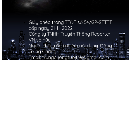
Giấy phép trang TTĐT số 54/GP-STTTT
cấp ngày 21-11-2022.
Công ty TNHH Truyền Thông Reporter
VN sở hữu.
Người chịu trách nhiệm nội dung: Đặng
Trung Cường
Email: trungcuongtuoitre@gmail.com