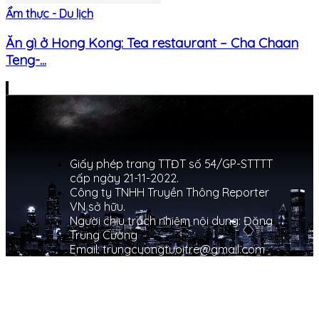
Ẩm thực - Du lịch
Ăn gì ở Hong Kong: Tea restaurant – Cha Chaan
Teng-...
Giấy phép trang TTĐT số 54/GP-STTTT
cấp ngày 21-11-2022.
Công ty TNHH Truyền Thông Reporter
VN sở hữu.
Người chịu trách nhiệm nội dung: Đặng
Trung Cường
Email: trungcuongtuoitre@gmail.com