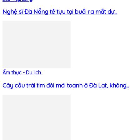
Nghệ sĩ Đà Nẵng tề tựu tại buổi ra mắt dự...
Ẩm thực - Du lịch
Cây cầu trái tim đôi mới toanh ở Đà Lạt, không...