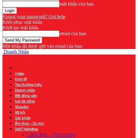
mật khẩu của bạn
Forgot your password? Get help
Khôi phục mật khẩu
Khởi tạo mật khẩu
email của bạn
Mật khẩu đã được gửi vào email của bạn.
Doanh Nhân
Video
Kinh tế
Top thương hiệu
Doanh nhân
Bất động sản
Nơi tôi sống
Showbiz
Xã hội
Sức khỏe
Ẩm thực – Du lịch
360° Nghiêng
Làm đẹp – Thời trang