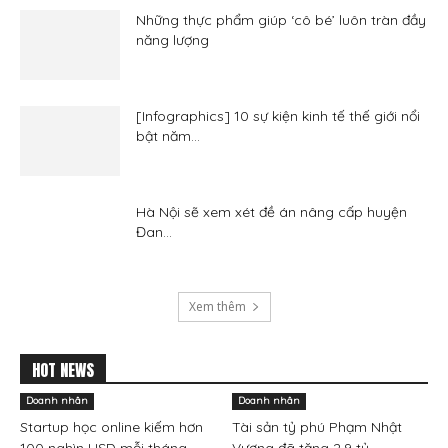
Những thực phẩm giúp ‘cô bé’ luôn tràn đầy
năng lượng
[Infographics] 10 sự kiện kinh tế thế giới nổi
bật năm...
Hà Nội sẽ xem xét đề án nâng cấp huyện
Đan...
Xem thêm
HOT NEWS
Doanh nhân
Doanh nhân
Startup học online kiếm hơn
Tài sản tỷ phú Phạm Nhật