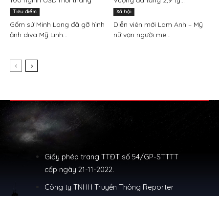
100 nghìn USD mỗi tháng
Vượng đã tăng 2,9 tỷ...
Tiêu điểm
Xã hội
Gốm sứ Minh Long đã gỡ hình
Diễn viên mới Lam Anh – Mỹ
ảnh diva Mỹ Linh...
nữ vạn người mê...
Giấy phép trang TTĐT số 54/GP-STTTT
cấp ngày 21-11-2022.
Công ty TNHH Truyền Thông Reporter
VN sở hữu.
Người chịu trách nhiệm nội dung: Đặng