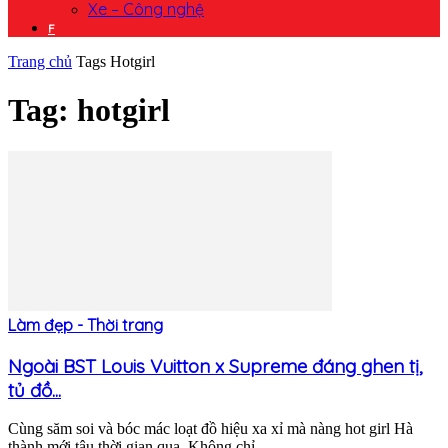
Xe – Công nghệ
F
Trang chủ
Tags
Hotgirl
Tag: hotgirl
Làm đẹp - Thời trang
Ngoài BST Louis Vuitton x Supreme đáng ghen tị,
tủ đồ...
Cùng săm soi và bóc mác loạt đồ hiệu xa xỉ mà nàng hot girl Hà
thành mới tậu thời gian qua. Không chỉ...