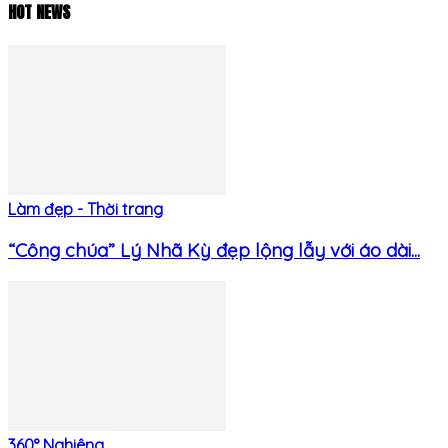
HOT NEWS
Làm đẹp - Thời trang
“Công chúa” Lý Nhã Kỳ đẹp lộng lẫy với áo dài...
360° Nghiêng