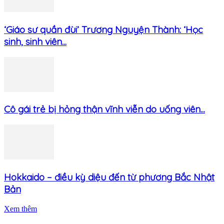
‘Giáo sư quần đùi’ Trương Nguyện Thành: ‘Học
sinh, sinh viên...
Cô gái trẻ bị hỏng thận vĩnh viễn do uống viên...
Hokkaido – điều kỳ diệu đến từ phương Bắc Nhật
Bản
Xem thêm