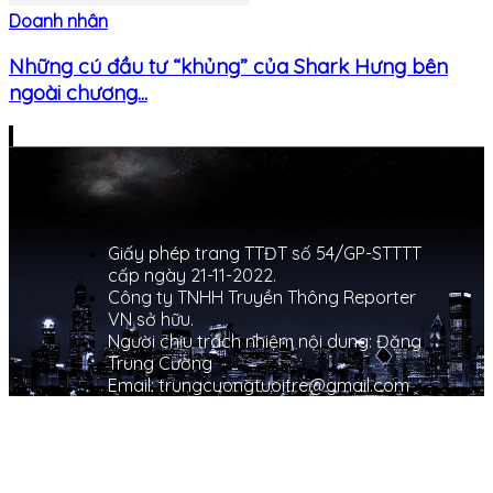
Doanh nhân
Những cú đầu tư “khủng” của Shark Hưng bên
ngoài chương...
Giấy phép trang TTĐT số 54/GP-STTTT
cấp ngày 21-11-2022.
Công ty TNHH Truyền Thông Reporter
VN sở hữu.
Người chịu trách nhiệm nội dung: Đặng
Trung Cường
Email: trungcuongtuoitre@gmail.com