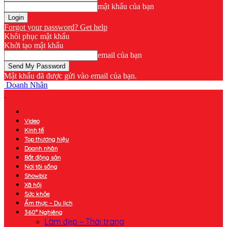
mật khẩu của bạn
Forgot your password? Get help
Khôi phục mật khẩu
Khởi tạo mật khẩu
email của bạn
Mật khẩu đã được gửi vào email của bạn.
Doanh Nhân
Video
Kinh tế
Top thương hiệu
Doanh nhân
Bất động sản
Nơi tôi sống
Showbiz
Xã hội
Sức khỏe
Ẩm thực – Du lịch
360° Nghiêng
Làm đẹp – Thời trang