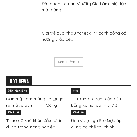
Đất quanh dự án VinCity Gia Lâm thiết lập
mặt bằng...
Giới trẻ đua nhau “check-in” cánh đồng oải
hương thảo đẹp...
Xem thêm
HOT NEWS
360° Nghiêng
Hot
Dàn mỹ nam mừng Lệ Quyên
TP.HCM có trạm cấp cứu
ra mắt album Trịnh Công...
bằng xe hai bánh thứ 3
Kinh tế
Kinh tế
Tháo gỡ khó khăn đầu tư tín
Đơn vị sự nghiệp được áp
dụng trong nông nghiệp
dụng cơ chế tài chính...