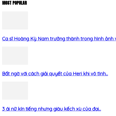
MOST POPULAR
Ca sĩ Hoàng Kỳ Nam trưởng thành trong hình ảnh và
Bất ngờ với cách giải quyết của Heri khi vô tình...
3 ái nữ kín tiếng nhưng giàu kếch xù của đại...