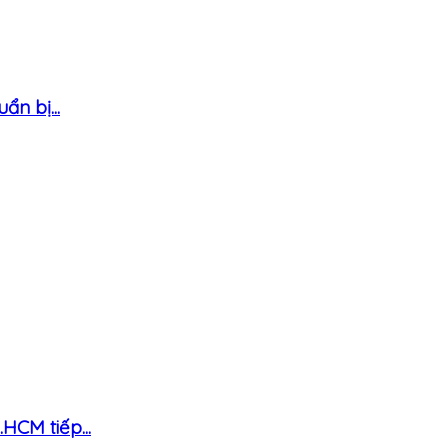
ẩn bị...
HCM tiếp...