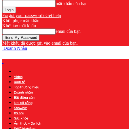
mật khẩu của bạn
Forgot your password? Get help
Khôi phục mật khẩu
Khởi tạo mật khẩu
email của bạn
Mật khẩu đã được gửi vào email của bạn.
Doanh Nhân
Video
Kinh tế
Top thương hiệu
Doanh nhân
Bất động sản
Nơi tôi sống
Showbiz
Xã hội
Sức khỏe
Ẩm thực – Du lịch
360° Nghiêng