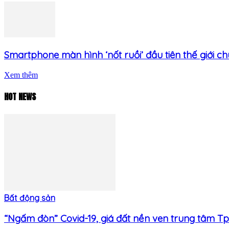
Smartphone màn hình ‘nốt ruồi’ đầu tiên thế giới chu
Xem thêm
HOT NEWS
Bất động sản
“Ngấm đòn” Covid-19, giá đất nền ven trung tâm Tp.