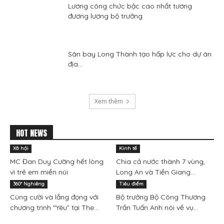
Lương công chức bậc cao nhất tương
đương lương bộ trưởng
Sân bay Long Thành tạo hấp lực cho dự án
địa...
Xem thêm
HOT NEWS
Xã hội
Kinh tế
MC Đan Duy Cường hết lòng
Chia cả nước thành 7 vùng,
vì trẻ em miền núi
Long An và Tiền Giang...
360° Nghiêng
Tiêu điểm
Cùng cười và lắng đọng với
Bộ trưởng Bộ Công Thương
chương trình “Yêu” tại The...
Trần Tuấn Anh nói về vụ...