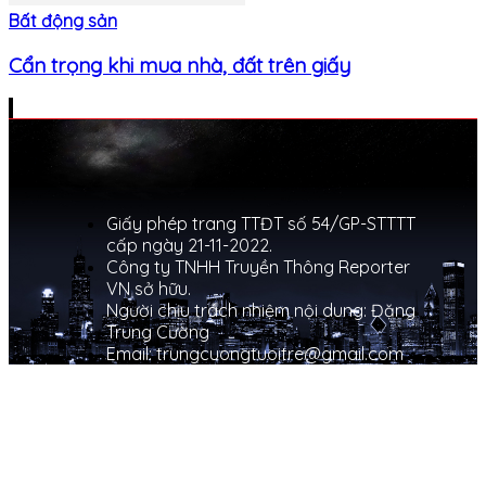
Bất động sản
Cẩn trọng khi mua nhà, đất trên giấy
Giấy phép trang TTĐT số 54/GP-STTTT
cấp ngày 21-11-2022.
Công ty TNHH Truyền Thông Reporter
VN sở hữu.
Người chịu trách nhiệm nội dung: Đặng
Trung Cường
Email: trungcuongtuoitre@gmail.com