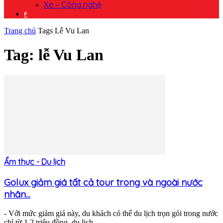
Xe – Công nghệ
F
Trang chủ
Tags
Lễ Vu Lan
Tag: lễ Vu Lan
Ẩm thực - Du lịch
Golux giảm giá tất cả tour trong và ngoài nước
nhân...
- Với mức giảm giá này, du khách có thể du lịch trọn gói trong nước
chỉ từ 1,2 triệu đồng, du lịch...