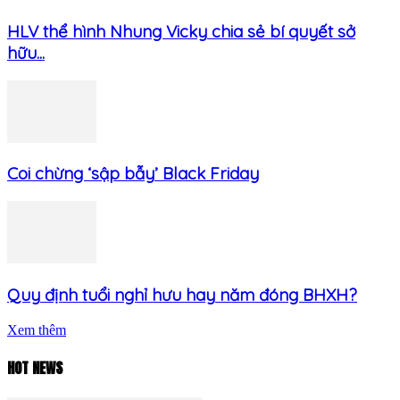
HLV thể hình Nhung Vicky chia sẻ bí quyết sở
hữu...
Coi chừng ‘sập bẫy’ Black Friday
Quy định tuổi nghỉ hưu hay năm đóng BHXH?
Xem thêm
HOT NEWS