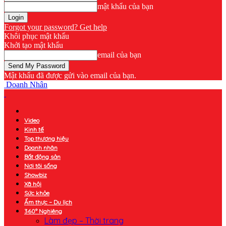
mật khẩu của bạn
Forgot your password? Get help
Khôi phục mật khẩu
Khởi tạo mật khẩu
email của bạn
Mật khẩu đã được gửi vào email của bạn.
Doanh Nhân
Video
Kinh tế
Top thương hiệu
Doanh nhân
Bất động sản
Nơi tôi sống
Showbiz
Xã hội
Sức khỏe
Ẩm thực – Du lịch
360° Nghiêng
Làm đẹp – Thời trang