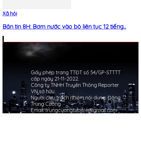
Xã hội
Bản tin 8H: Bơm nước vào bò liên tục 12 tiếng...
Giấy phép trang TTĐT số 54/GP-STTTT
cấp ngày 21-11-2022.
Công ty TNHH Truyền Thông Reporter
VN sở hữu.
Người chịu trách nhiệm nội dung: Đặng
Trung Cường
Email: trungcuongtuoitre@gmail.com