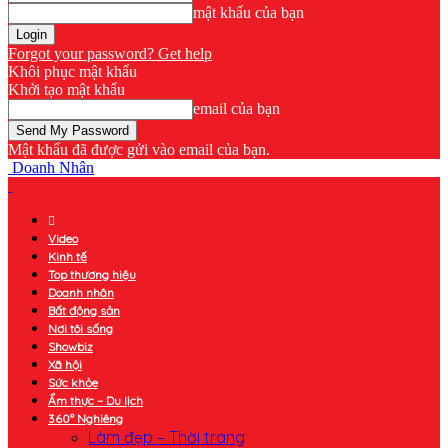
mật khẩu của bạn
Forgot your password? Get help
Khôi phục mật khẩu
Khởi tạo mật khẩu
email của bạn
Mật khẩu đã được gửi vào email của bạn.
Doanh Nhân
Video
Kinh tế
Top thương hiệu
Doanh nhân
Bất động sản
Nơi tôi sống
Showbiz
Xã hội
Sức khỏe
Ẩm thực – Du lịch
360° Nghiêng
Làm đẹp – Thời trang