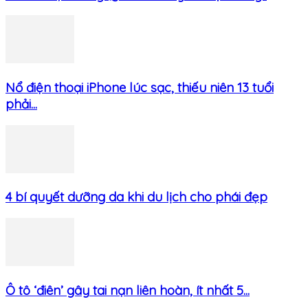
Nổ điện thoại iPhone lúc sạc, thiếu niên 13 tuổi
phải...
4 bí quyết dưỡng da khi du lịch cho phái đẹp
Ô tô ‘điên’ gây tai nạn liên hoàn, ít nhất 5...