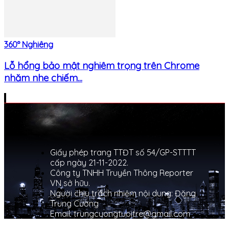
360° Nghiêng
Lỗ hổng bảo mật nghiêm trọng trên Chrome
nhăm nhe chiếm...
Giấy phép trang TTĐT số 54/GP-STTTT
cấp ngày 21-11-2022.
Công ty TNHH Truyền Thông Reporter
VN sở hữu.
Người chịu trách nhiệm nội dung: Đặng
Trung Cường
Email: trungcuongtuoitre@gmail.com