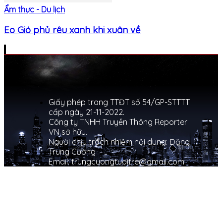
Ẩm thực - Du lịch
Eo Gió phủ rêu xanh khi xuân về
Giấy phép trang TTĐT số 54/GP-STTTT
cấp ngày 21-11-2022.
Công ty TNHH Truyền Thông Reporter
VN sở hữu.
Người chịu trách nhiệm nội dung: Đặng
Trung Cường
Email: trungcuongtuoitre@gmail.com