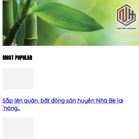
MOST POPULAR
Sắp lên quận, bất động sản huyện Nhà Bè lại
‘nóng...