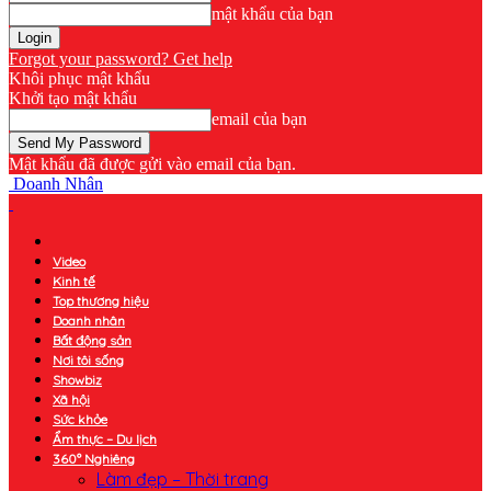
mật khẩu của bạn
Forgot your password? Get help
Khôi phục mật khẩu
Khởi tạo mật khẩu
email của bạn
Mật khẩu đã được gửi vào email của bạn.
Doanh Nhân
Video
Kinh tế
Top thương hiệu
Doanh nhân
Bất động sản
Nơi tôi sống
Showbiz
Xã hội
Sức khỏe
Ẩm thực – Du lịch
360° Nghiêng
Làm đẹp – Thời trang