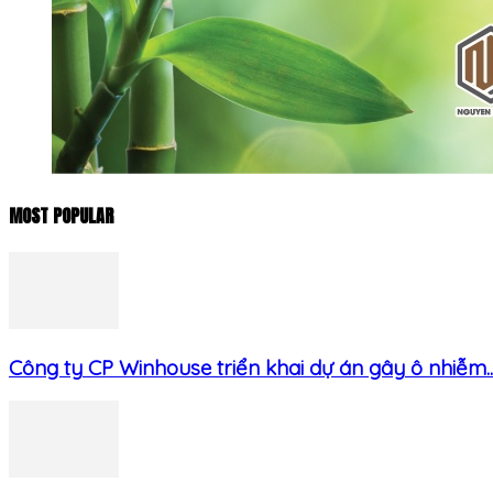
MOST POPULAR
Công ty CP Winhouse triển khai dự án gây ô nhiễm..