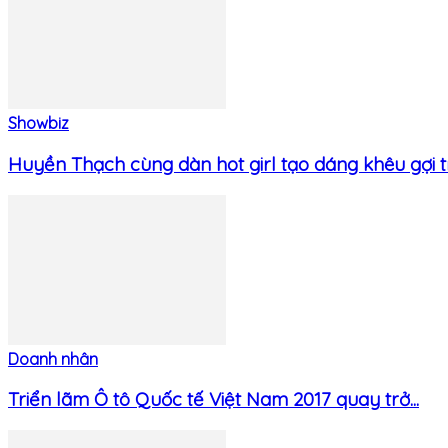
Showbiz
Huyền Thạch cùng dàn hot girl tạo dáng khêu gợi tr
Doanh nhân
Triển lãm Ô tô Quốc tế Việt Nam 2017 quay trở...