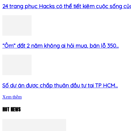
24 trang phục Hacks có thể tiết kiệm cuộc sống của.
“Ôm” đất 2 năm không ai hỏi mua, bán lỗ 350...
Số dự án được chấp thuận đầu tư tại TP HCM...
Xem thêm
HOT NEWS