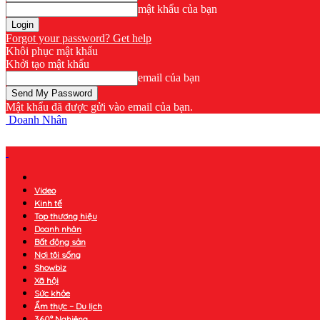
mật khẩu của bạn
Forgot your password? Get help
Khôi phục mật khẩu
Khởi tạo mật khẩu
email của bạn
Mật khẩu đã được gửi vào email của bạn.
Doanh Nhân
Video
Kinh tế
Top thương hiệu
Doanh nhân
Bất động sản
Nơi tôi sống
Showbiz
Xã hội
Sức khỏe
Ẩm thực – Du lịch
360° Nghiêng