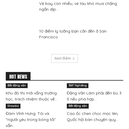
Vé bay còn nhiều, vé tàu khó mua chặng
ngắn dịp...
10 điểm lý tưởng bạn cần đến ở San
Francisco
Xem thêm
HOT NEWS
Bất động sản
360° Nghiêng
Khu đô thị mới vắng trường
Đặng Văn Lâm phải đền bù 3
học, trách nhiệm thuộc về...
tỉ nếu phá hợp...
Showbiz
Bất động sản
Đàm Vĩnh Hưng: Tôi và
Cao ốc chen chúc mọc lên,
“người yêu trong bóng tối”
Quốc hội bàn chuyện quy...
vẫn...