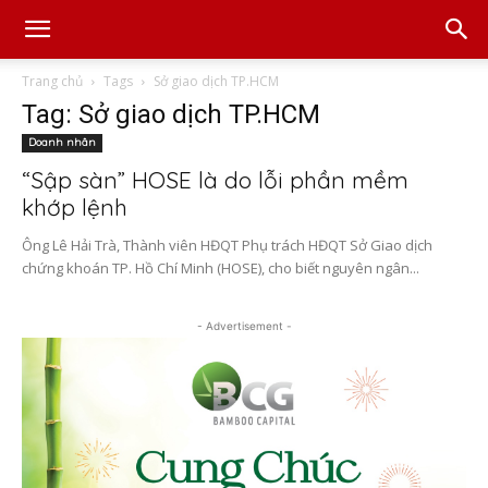
Trang chủ
Tags
Sở giao dịch TP.HCM
Tag: Sở giao dịch TP.HCM
Doanh nhân
“Sập sàn” HOSE là do lỗi phần mềm
khớp lệnh
Ông Lê Hải Trà, Thành viên HĐQT Phụ trách HĐQT Sở Giao dịch
chứng khoán TP. Hồ Chí Minh (HOSE), cho biết nguyên ngân...
- Advertisement -