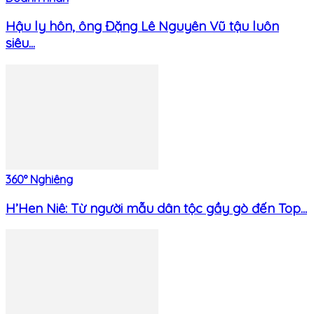
Hậu ly hôn, ông Đặng Lê Nguyên Vũ tậu luôn
siêu...
360° Nghiêng
H’Hen Niê: Từ người mẫu dân tộc gầy gò đến Top...