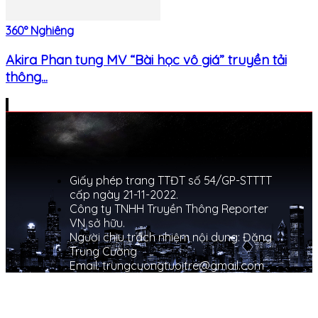
360° Nghiêng
Akira Phan tung MV “Bài học vô giá” truyền tải
thông...
Giấy phép trang TTĐT số 54/GP-STTTT
cấp ngày 21-11-2022.
Công ty TNHH Truyền Thông Reporter
VN sở hữu.
Người chịu trách nhiệm nội dung: Đặng
Trung Cường
Email: trungcuongtuoitre@gmail.com