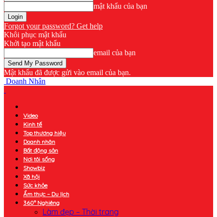
mật khẩu của bạn
Forgot your password? Get help
Khôi phục mật khẩu
Khởi tạo mật khẩu
email của bạn
Mật khẩu đã được gửi vào email của bạn.
Doanh Nhân
Video
Kinh tế
Top thương hiệu
Doanh nhân
Bất động sản
Nơi tôi sống
Showbiz
Xã hội
Sức khỏe
Ẩm thực – Du lịch
360° Nghiêng
Làm đẹp – Thời trang