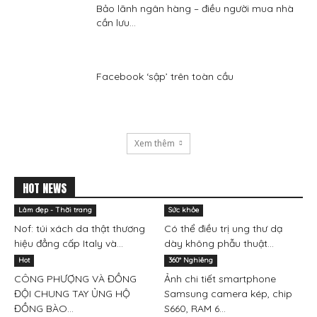
Bảo lãnh ngân hàng – điều người mua nhà
cần lưu...
Facebook ‘sập’ trên toàn cầu
Xem thêm
HOT NEWS
Làm đẹp - Thời trang
Sức khỏe
Nof: túi xách da thật thương
Có thể điều trị ung thư dạ
hiệu đẳng cấp Italy và...
dày không phẫu thuật...
Hot
360° Nghiêng
CÔNG PHƯỢNG VÀ ĐỒNG
Ảnh chi tiết smartphone
ĐỘI CHUNG TAY ỦNG HỘ
Samsung camera kép, chip
ĐỒNG BÀO...
S660, RAM 6...