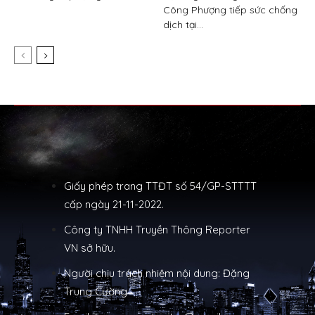
Công Phượng tiếp sức chống
dịch tại...
Giấy phép trang TTĐT số 54/GP-STTTT
cấp ngày 21-11-2022.
Công ty TNHH Truyền Thông Reporter
VN sở hữu.
Người chịu trách nhiệm nội dung: Đặng
Trung Cường