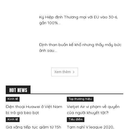
Ký Hiệp định Thương mại với EU vào 30-6,
gần 100%...
Định than buồn kể khổ nhưng thấy mấy bức
ảnh sau...
Xem thêm
HOT NEWS
Kinh tế
Top thương hiệu
Điện thoại Huawei ở Việt Nam
Vietjet Air vi phạm về quyền
bị trả giá bèo bọt
của người khuyết tật?!
Kinh tế
Tiêu điểm
Giá xăng tiếp tục giảm từ 15h
Tạm nghỉ V.league 2020,