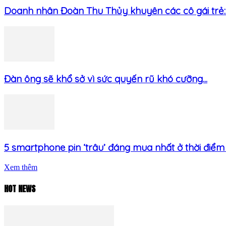
Doanh nhân Đoàn Thu Thủy khuyên các cô gái trẻ: 
Đàn ông sẽ khổ sở vì sức quyến rũ khó cưỡng...
5 smartphone pin ‘trâu’ đáng mua nhất ở thời điểm h
Xem thêm
HOT NEWS