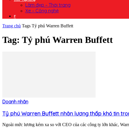
Làm đẹp – Thời trang
Xe – Công nghệ
F
Trang chủ
Tags
Tỷ phú Warren Buffett
Tag: Tỷ phú Warren Buffett
Doanh nhân
Tỷ phú Warren Buffett nhận lương thấp khó tin tron
Ngoài mức lương kém xa so với CEO của các công ty lớn khác, Warre