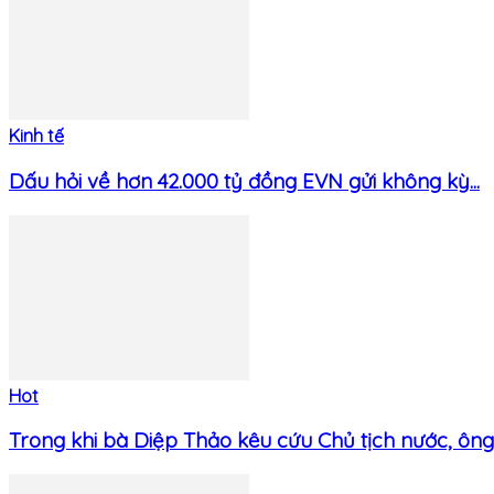
Kinh tế
Dấu hỏi về hơn 42.000 tỷ đồng EVN gửi không kỳ...
Hot
Trong khi bà Diệp Thảo kêu cứu Chủ tịch nước, ông.