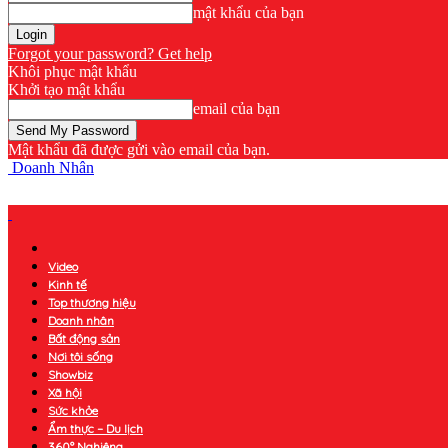
mật khẩu của bạn
Forgot your password? Get help
Khôi phục mật khẩu
Khởi tạo mật khẩu
email của bạn
Mật khẩu đã được gửi vào email của bạn.
Doanh Nhân
Video
Kinh tế
Top thương hiệu
Doanh nhân
Bất động sản
Nơi tôi sống
Showbiz
Xã hội
Sức khỏe
Ẩm thực – Du lịch
360° Nghiêng