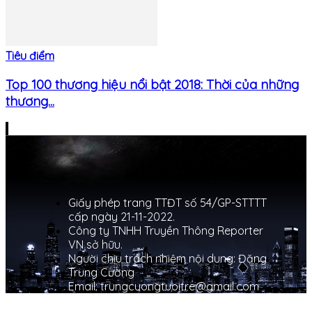
Tiêu điểm
Top 100 thương hiệu nổi bật 2018: Thời của những
thương...
Giấy phép trang TTĐT số 54/GP-STTTT
cấp ngày 21-11-2022.
Công ty TNHH Truyền Thông Reporter
VN sở hữu.
Người chịu trách nhiệm nội dung: Đặng
Trung Cường
Email: trungcuongtuoitre@gmail.com