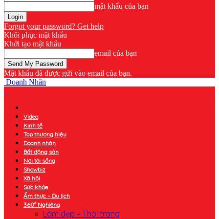
mật khẩu của bạn
Forgot your password? Get help
Khôi phục mật khẩu
Khởi tạo mật khẩu
email của bạn
Mật khẩu đã được gửi vào email của bạn.
Doanh Nhân
Video
Kinh tế
Top thương hiệu
Doanh nhân
Bất động sản
Nơi tôi sống
Showbiz
Xã hội
Sức khỏe
Ẩm thực – Du lịch
360° Nghiêng
Làm đẹp – Thời trang