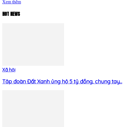
Xem thêm
HOT NEWS
Xã hội
Tập đoàn Đất Xanh ủng hộ 5 tỷ đồng, chung tay...