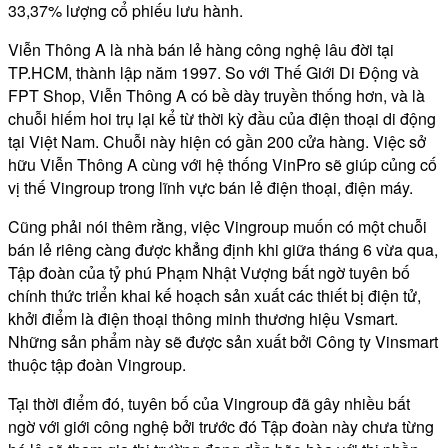
33,37% lượng cổ phiếu lưu hành.
Viễn Thông A là nhà bán lẻ hàng công nghệ lâu đời tại
TP.HCM, thành lập năm 1997. So với Thế Giới Di Động và
FPT Shop, Viễn Thông A có bề dày truyền thống hơn, và là
chuỗi hiếm hoi trụ lại kể từ thời kỳ đầu của điện thoại di động
tại Việt Nam. Chuỗi này hiện có gần 200 cửa hàng. Việc sở
hữu Viễn Thông A cùng với hệ thống VinPro sẽ giúp củng cố
vị thế Vingroup trong lĩnh vực bán lẻ điện thoại, điện máy.
Cũng phải nói thêm rằng, việc Vingroup muốn có một chuỗi
bán lẻ riêng càng được khẳng định khi giữa tháng 6 vừa qua,
Tập đoàn của tỷ phú Phạm Nhật Vượng bất ngờ tuyên bố
chính thức triển khai kế hoạch sản xuất các thiết bị điện tử,
khởi điểm là điện thoại thông minh thương hiệu Vsmart.
Những sản phẩm này sẽ được sản xuất bởi Công ty Vinsmart
thuộc tập đoàn Vingroup.
Tại thời điểm đó, tuyên bố của Vingroup đã gây nhiều bất
ngờ với giới công nghệ bởi trước đó Tập đoàn này chưa từng