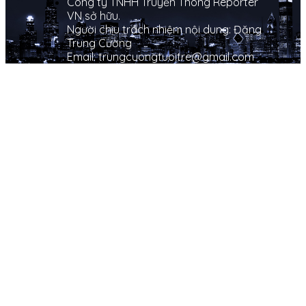
Công ty TNHH Truyền Thông Reporter
VN sở hữu.
Người chịu trách nhiệm nội dung: Đặng
Trung Cường
Email: trungcuongtuoitre@gmail.com