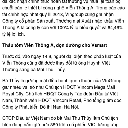
đã xác nhận chính thức hoàn tất thương vụ mua lại toàn bộ
chuỗi bán lẻ thiết bị công nghệ Viễn Thông A. Trong báo cáo
tài chính hợp nhất quý III.2018, Vingroup cũng ghi nhận
Công ty cổ phần Sản xuất Thương mại Xuất nhập khẩu Viễn
Thông A là công ty con với 100% tỷ lệ biểu quyết và 64,46%
tỷ lệ lợi ích.
Thâu tóm Viễn Thông A, dọn đường cho Vsmart
Trước đó, vào ngày 14.9, người đại diện theo pháp luật của
Viễn Thông cũng đã được thay đổi từ ông Huỳnh Việt
Thương sang bà Mai Thu Thủy.
Bà Thủy là gương mặt điều hành quen thuộc của VinGroup,
giữ nhiều vai trò như Chủ tịch HĐQT Vincom Mega Mall
Royal City, Chủ tịch HĐQT Công ty Tập đoàn Đầu tư Việt
Nam, Thành viên HĐQT Vincom Retail, Phó tổng giám đốc
Công ty Phát triển Đô thị Nam Hà Nội.
CTCP Đầu tư Việt Nam do bà Mai Thu Thủy làm Chủ tịch
hiện đang nắm giữ hơn 880 triệu cổ phiếu VIC, tương ứng