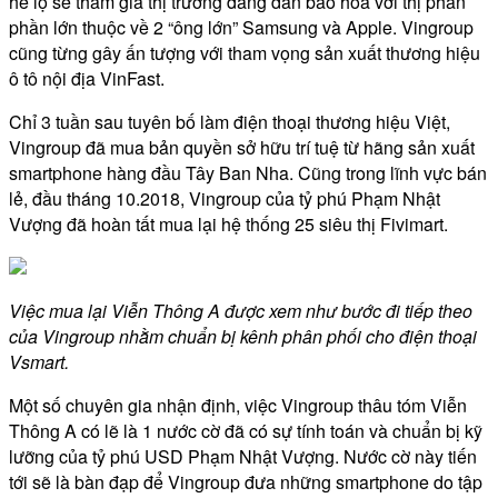
hé lộ sẽ tham gia thị trường đang dần bão hòa với thị phần
phần lớn thuộc về 2 “ông lớn” Samsung và Apple. Vingroup
cũng từng gây ấn tượng với tham vọng sản xuất thương hiệu
ô tô nội địa VinFast.
Chỉ 3 tuần sau tuyên bố làm điện thoại thương hiệu Việt,
Vingroup đã mua bản quyền sở hữu trí tuệ từ hãng sản xuất
smartphone hàng đầu Tây Ban Nha. Cũng trong lĩnh vực bán
lẻ, đầu tháng 10.2018, Vingroup của tỷ phú Phạm Nhật
Vượng đã hoàn tất mua lại hệ thống 25 siêu thị Fivimart.
Việc mua lại Viễn Thông A được xem như bước đi tiếp theo
của Vingroup nhằm chuẩn bị kênh phân phối cho điện thoại
Vsmart.
Một số chuyên gia nhận định, việc Vingroup thâu tóm Viễn
Thông A có lẽ là 1 nước cờ đã có sự tính toán và chuẩn bị kỹ
lưỡng của tỷ phú USD Phạm Nhật Vượng. Nước cờ này tiến
tới sẽ là bàn đạp để Vingroup đưa những smartphone do tập