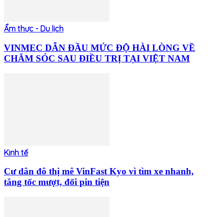
Ẩm thực - Du lịch
VINMEC DẪN ĐẦU MỨC ĐỘ HÀI LÒNG VỀ
CHĂM SÓC SAU ĐIỀU TRỊ TẠI VIỆT NAM
Kinh tế
Cư dân đô thị mê VinFast Kyo vì tìm xe nhanh,
tăng tốc mượt, đổi pin tiện