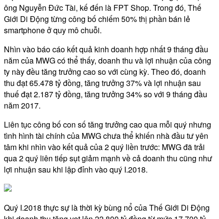
ông Nguyễn Đức Tài, kế đến là FPT Shop. Trong đó, Thế
Giới Di Động từng công bố chiếm 50% thị phần bán lẻ
smartphone ở quy mô chuỗi.
Nhìn vào báo cáo kết quả kinh doanh hợp nhất 9 tháng đầu
năm của MWG có thể thấy, doanh thu và lợi nhuận của công
ty này đều tăng trưởng cao so với cùng kỳ. Theo đó, doanh
thu đạt 65.478 tỷ đồng, tăng trưởng 37% và lợi nhuận sau
thuế đạt 2.187 tỷ đồng, tăng trưởng 34% so với 9 tháng đầu
năm 2017.
Liên tục công bố con số tăng trưởng cao qua mỗi quý nhưng
tình hình tài chính của MWG chưa thể khiến nhà đầu tư yên
tâm khi nhìn vào kết quả của 2 quý liền trước: MWG đã trải
qua 2 quý liên tiếp sụt giảm mạnh về cả doanh thu cũng như
lợi nhuận sau khi lập đỉnh vào quý I.2018.
Quý I.2018 thực sự là thời kỳ bùng nổ của Thế Giới Di Động
khi doanh thu tăng vọt lên 22.800 tỷ đồng từ mức 17.700 tỷ