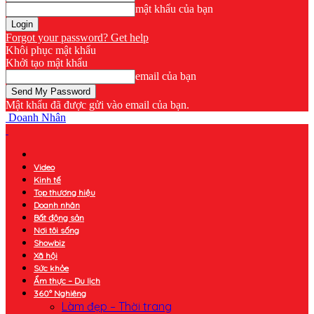
mật khẩu của bạn
Forgot your password? Get help
Khôi phục mật khẩu
Khởi tạo mật khẩu
email của bạn
Mật khẩu đã được gửi vào email của bạn.
Doanh Nhân
Video
Kinh tế
Top thương hiệu
Doanh nhân
Bất động sản
Nơi tôi sống
Showbiz
Xã hội
Sức khỏe
Ẩm thực – Du lịch
360° Nghiêng
Làm đẹp – Thời trang