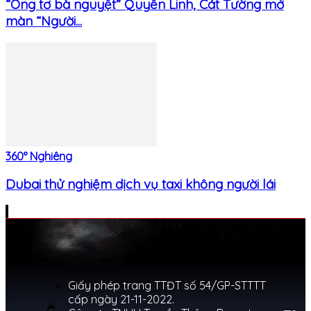
“Ông tơ bà nguyệt” Quyền Linh, Cát Tường mở
màn “Người...
360° Nghiêng
Dubai thử nghiệm dịch vụ taxi không người lái
Giấy phép trang TTĐT số 54/GP-STTTT
cấp ngày 21-11-2022.