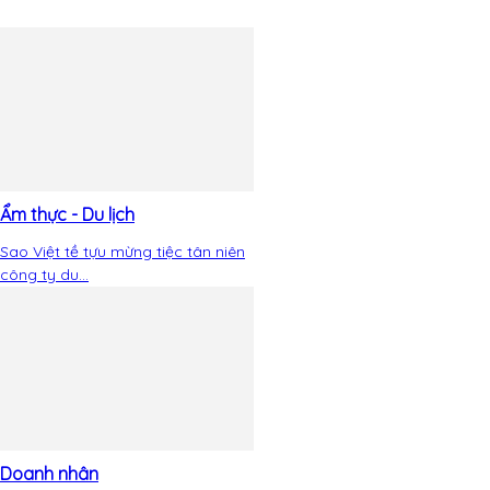
Ẩm thực - Du lịch
Sao Việt tề tựu mừng tiệc tân niên
công ty du...
Doanh nhân