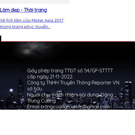
Làm đẹp - Thời trang
Vẻ lịch lãm của Mister Asia 2017
trong trang phục truyền...
Giấy phép trang TTĐT số 54/GP-STTTT
cấp ngày 21-11-2022.
Công ty TNHH Truyền Thông Reporter VN
sở hữu.
Người chịu trách nhiệm nội dung: Đặng
Trung Cường
Email: trungcuongtuoitre@gmail.com