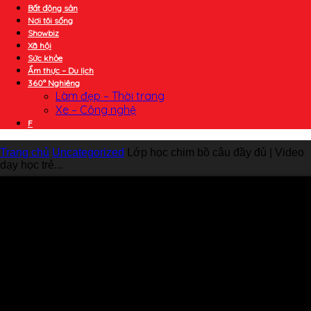
Bất động sản
Nơi tôi sống
Showbiz
Xã hội
Sức khỏe
Ẩm thực – Du lịch
360° Nghiêng
Làm đẹp – Thời trang
Xe – Công nghệ
F
Trang chủ
Uncategorized
Lớp học chim bồ câu đầy đủ | Video
dạy học trẻ...