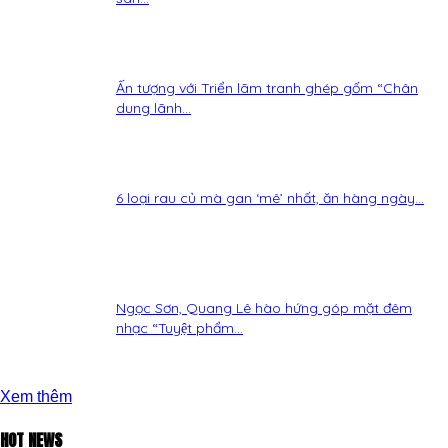
Ấn tượng với Triển lãm tranh ghép gốm “Chân
dung lãnh...
6 loại rau củ mà gan ‘mê’ nhất, ăn hàng ngày...
Ngọc Sơn, Quang Lê hào hứng góp mặt đêm
nhạc “Tuyệt phẩm...
Xem thêm
HOT NEWS