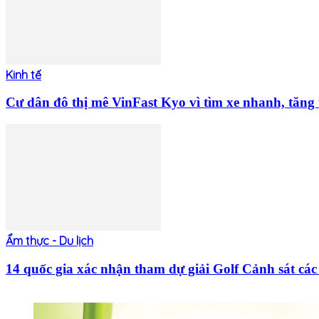
Kinh tế
Cư dân đô thị mê VinFast Kyo vì tìm xe nhanh, tăng t
Ẩm thực - Du lịch
14 quốc gia xác nhận tham dự giải Golf Cảnh sát 