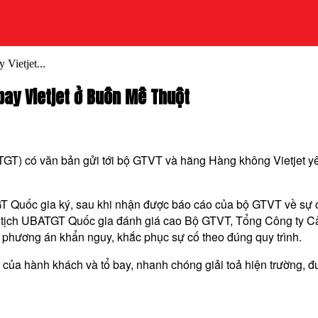
Vietjet...
bay Vietjet ở Buôn Mê Thuột
TGT) có văn bản gửi tới bộ GTVT và hãng Hàng không Vietjet 
 Quốc gia ký, sau khi nhận được báo cáo của bộ GTVT về sự c
ủ tịch UBATGT Quốc gia đánh giá cao Bộ GTVT, Tổng Công ty
khai phương án khẩn nguy, khắc phục sự cố theo đúng quy trình.
n của hành khách và tổ bay, nhanh chóng giải toả hiện trường,