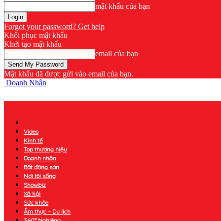
mật khẩu của bạn
Forgot your password? Get help
Khôi phục mật khẩu
Khởi tạo mật khẩu
email của bạn
Mật khẩu đã được gửi vào email của bạn.
Doanh Nhân
Video
Kinh tế
Top thương hiệu
Doanh nhân
Bất động sản
Nơi tôi sống
Showbiz
Xã hội
Sức khỏe
Ẩm thực – Du lịch
360° Nghiêng