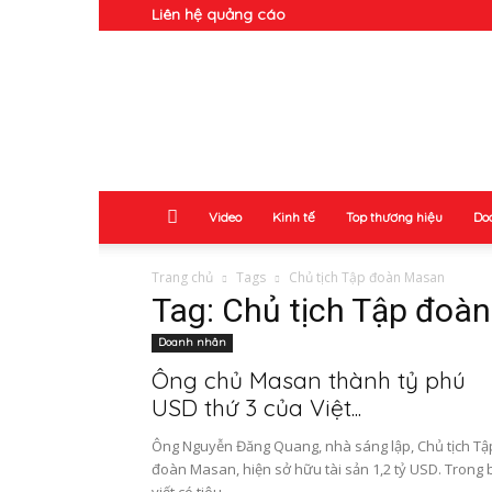
Liên hệ quảng cáo
Doanh
Nhân
Video
Kinh tế
Top thương hiệu
Do
Trang chủ
Tags
Chủ tịch Tập đoàn Masan
Tag: Chủ tịch Tập đoà
Doanh nhân
Ông chủ Masan thành tỷ phú
USD thứ 3 của Việt...
Ông Nguyễn Đăng Quang, nhà sáng lập, Chủ tịch Tậ
đoàn Masan, hiện sở hữu tài sản 1,2 tỷ USD. Trong 