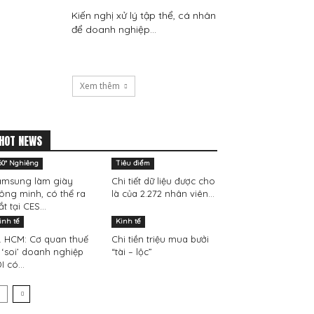
Kiến nghị xử lý tập thể, cá nhân
để doanh nghiệp...
Xem thêm
HOT NEWS
60° Nghiêng
Tiêu điểm
amsung làm giày
Chi tiết dữ liệu được cho
ông minh, có thể ra
là của 2.272 nhân viên...
t tại CES...
inh tế
Kinh tế
. HCM: Cơ quan thuế
Chi tiền triệu mua bưởi
 ‘soi’ doanh nghiệp
“tài – lộc”
I có...