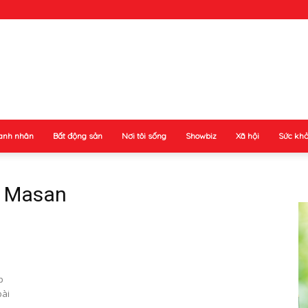
anh nhân
Bất động sản
Nơi tôi sống
Showbiz
Xã hội
Sức kh
n Masan
p
bài