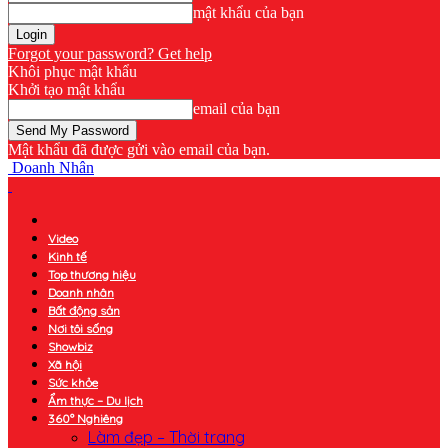
mật khẩu của bạn
Forgot your password? Get help
Khôi phục mật khẩu
Khởi tạo mật khẩu
email của bạn
Mật khẩu đã được gửi vào email của bạn.
Doanh Nhân
Video
Kinh tế
Top thương hiệu
Doanh nhân
Bất động sản
Nơi tôi sống
Showbiz
Xã hội
Sức khỏe
Ẩm thực – Du lịch
360° Nghiêng
Làm đẹp – Thời trang