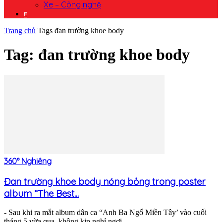
Xe – Công nghệ
F
Trang chủ
Tags
đan trường khoe body
Tag: đan trường khoe body
360° Nghiêng
Đan trường khoe body nóng bỏng trong poster
album “The Best...
- Sau khi ra mắt album dân ca “Anh Ba Ngố Miền Tây’ vào cuối
tháng 5 vừa qua, không kịp nghỉ ngơi,...