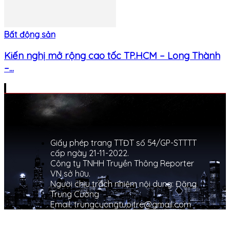
Bất động sản
Kiến nghị mở rộng cao tốc TP.HCM – Long Thành
–...
Giấy phép trang TTĐT số 54/GP-STTTT
cấp ngày 21-11-2022.
Công ty TNHH Truyền Thông Reporter
VN sở hữu.
Người chịu trách nhiệm nội dung: Đặng
Trung Cường
Email: trungcuongtuoitre@gmail.com