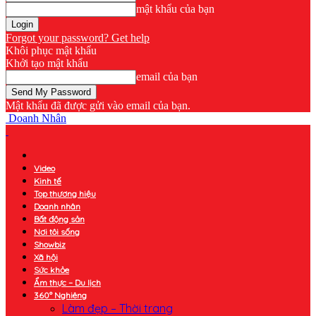
mật khẩu của bạn
Forgot your password? Get help
Khôi phục mật khẩu
Khởi tạo mật khẩu
email của bạn
Mật khẩu đã được gửi vào email của bạn.
Doanh Nhân
Video
Kinh tế
Top thương hiệu
Doanh nhân
Bất động sản
Nơi tôi sống
Showbiz
Xã hội
Sức khỏe
Ẩm thực – Du lịch
360° Nghiêng
Làm đẹp – Thời trang