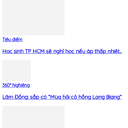
Tiêu điểm
Học sinh TP HCM sẽ nghỉ học nếu áp thấp nhiệt...
360° Nghiêng
Lâm Đồng: sắp có “Mùa hội cỏ hồng Lang Biang”