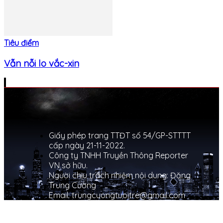
Tiêu điểm
Vẫn nỗi lo vắc-xin
Giấy phép trang TTĐT số 54/GP-STTTT
cấp ngày 21-11-2022.
Công ty TNHH Truyền Thông Reporter
VN sở hữu.
Người chịu trách nhiệm nội dung: Đặng
Trung Cường
Email: trungcuongtuoitre@gmail.com