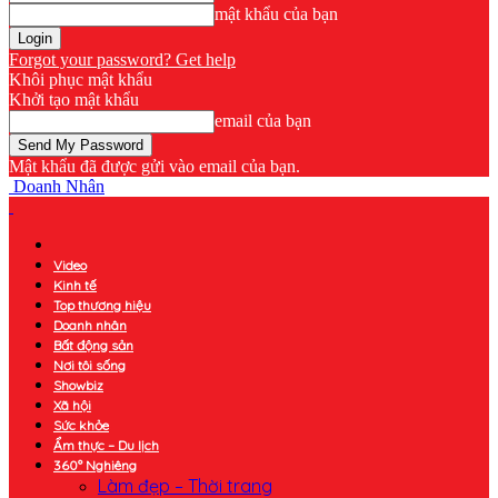
mật khẩu của bạn
Forgot your password? Get help
Khôi phục mật khẩu
Khởi tạo mật khẩu
email của bạn
Mật khẩu đã được gửi vào email của bạn.
Doanh Nhân
Video
Kinh tế
Top thương hiệu
Doanh nhân
Bất động sản
Nơi tôi sống
Showbiz
Xã hội
Sức khỏe
Ẩm thực – Du lịch
360° Nghiêng
Làm đẹp – Thời trang