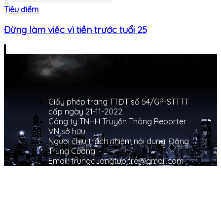
Tiêu điểm
Đừng làm việc vì tiền trước tuổi 25
Giấy phép trang TTĐT số 54/GP-STTTT
cấp ngày 21-11-2022.
Công ty TNHH Truyền Thông Reporter
VN sở hữu.
Người chịu trách nhiệm nội dung: Đặng
Trung Cường
Email: trungcuongtuoitre@gmail.com