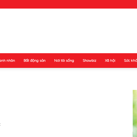
anh nhân
Bất động sản
Nơi tôi sống
Showbiz
Xã hội
Sức kh
ý
c