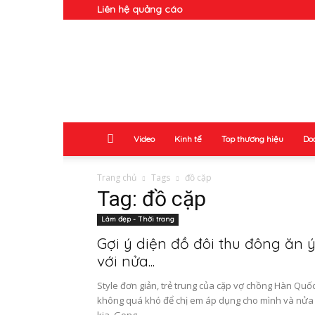
Liên hệ quảng cáo
Doanh
Nhân
Video
Kinh tế
Top thương hiệu
Do
Trang chủ
Tags
đồ cặp
Tag: đồ cặp
Làm đẹp - Thời trang
Gợi ý diện đồ đôi thu đông ăn 
với nửa...
Style đơn giản, trẻ trung của cặp vợ chồng Hàn Quố
không quá khó để chị em áp dụng cho mình và nửa