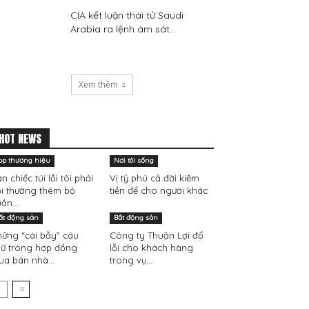
CIA kết luận thái tử Saudi
Arabia ra lệnh ám sát...
Xem thêm
HOT NEWS
op thương hiệu
Nơi tôi sống
n chiếc túi lỗi tôi phải
Vị tỷ phú cả đời kiếm
i thường thêm bộ
tiền để cho người khác
ần...
ất động sản
Bất động sản
ững “cái bẫy” câu
Công ty Thuận Lợi đổ
ữ trong hợp đồng
lỗi cho khách hàng
a bán nhà...
trong vụ...