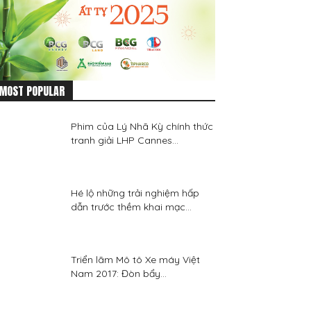
MOST POPULAR
Phim của Lý Nhã Kỳ chính thức
tranh giải LHP Cannes...
Hé lộ những trải nghiệm hấp
dẫn trước thềm khai mạc...
Triển lãm Mô tô Xe máy Việt
Nam 2017: Đòn bẩy...