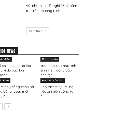
Vũ ‘nhôm’ bị đề nghị 15-17 năm
tù, Trần Phương Bình...
Xem thêm
HOT NEWS
iêu điểm
Doanh nhân
 phiếu Apple lại lao
Trao quà cho học sinh,
c vì dự báo bán
sinh viên, đồng bào
hone...
dân tộc...
ức khỏe
Ẩm thực - Du lịch
m đầy cẳng chân rồi
Sao Việt tề tựu mừng
a bằng laser, một
tiệc tân niên công ty
ụ nữ...
du...