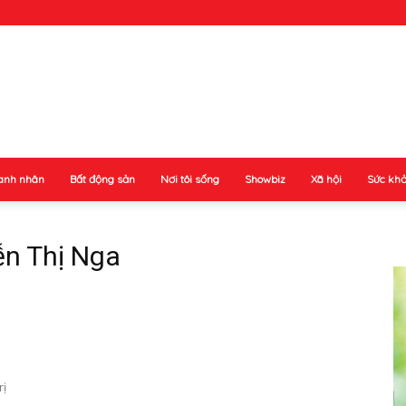
anh nhân
Bất động sản
Nơi tôi sống
Showbiz
Xã hội
Sức kh
ễn Thị Nga
rị