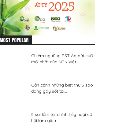
MOST POPULAR
Chiêm ngưỡng BST Áo dài cưới
mới nhất của NTK Việt...
Cận cảnh những biệt thự 5 sao
đang gây sốt tại...
5 sai lầm tài chính hủy hoại cơ
hội làm giàu...