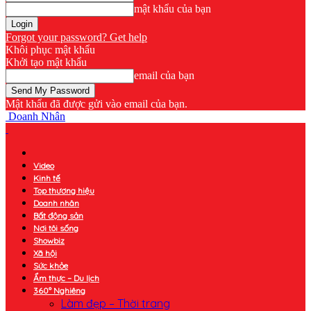
mật khẩu của bạn
Forgot your password? Get help
Khôi phục mật khẩu
Khởi tạo mật khẩu
email của bạn
Mật khẩu đã được gửi vào email của bạn.
Doanh Nhân
Video
Kinh tế
Top thương hiệu
Doanh nhân
Bất động sản
Nơi tôi sống
Showbiz
Xã hội
Sức khỏe
Ẩm thực – Du lịch
360° Nghiêng
Làm đẹp – Thời trang