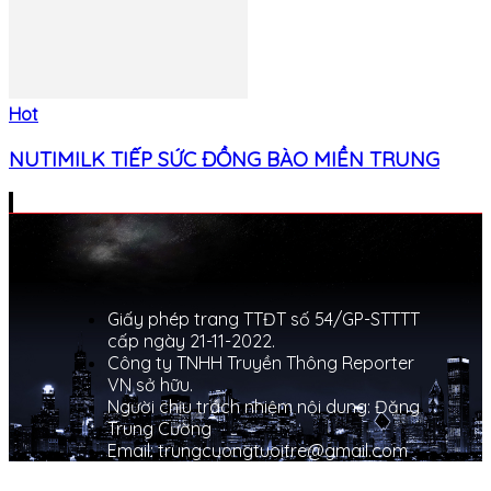
Hot
NUTIMILK TIẾP SỨC ĐỒNG BÀO MIỀN TRUNG
Giấy phép trang TTĐT số 54/GP-STTTT
cấp ngày 21-11-2022.
Công ty TNHH Truyền Thông Reporter
VN sở hữu.
Người chịu trách nhiệm nội dung: Đặng
Trung Cường
Email: trungcuongtuoitre@gmail.com