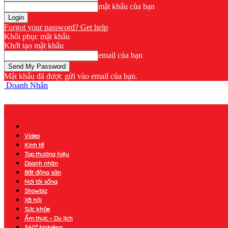
mật khẩu của bạn
Forgot your password? Get help
Khôi phục mật khẩu
Khởi tạo mật khẩu
email của bạn
Mật khẩu đã được gửi vào email của bạn.
Doanh Nhân
Video
Kinh tế
Top thương hiệu
Doanh nhân
Bất động sản
Nơi tôi sống
Showbiz
Xã hội
Sức khỏe
Ẩm thực – Du lịch
360° Nghiêng