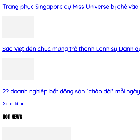
Trang phục Singapore dự Miss Universe bị chê vào
Sao Việt đến chúc mừng trở thành Lãnh sự Danh dự.
22 doanh nghiệp bất động sản “chào đời” mỗi ngày
Xem thêm
HOT NEWS