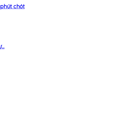
 phút chót
..