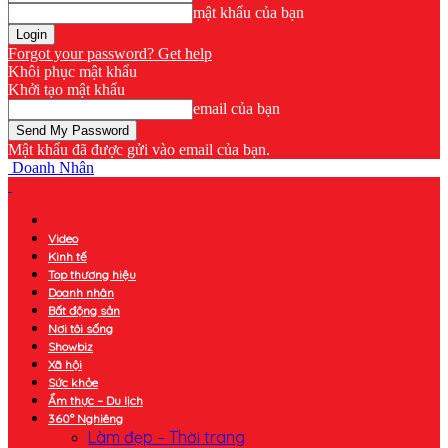
mật khẩu của bạn
Forgot your password? Get help
Khôi phục mật khẩu
Khởi tạo mật khẩu
email của bạn
Mật khẩu đã được gửi vào email của bạn.
Doanh Nhân
Video
Kinh tế
Top thương hiệu
Doanh nhân
Bất động sản
Nơi tôi sống
Showbiz
Xã hội
Sức khỏe
Ẩm thực – Du lịch
360° Nghiêng
Làm đẹp – Thời trang