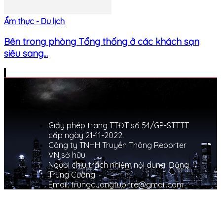
Ẩm thực - Du lịch
Bên trong phòng Tổng thống ở các khách sạn
siêu sang...
Giấy phép trang TTĐT số 54/GP-STTTT
cấp ngày 21-11-2022.
Công ty TNHH Truyền Thông Reporter
VN sở hữu.
Người chịu trách nhiệm nội dung: Đặng
Trung Cường
Email: trungcuongtuoitre@gmail.com